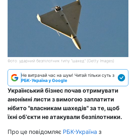
Фото: ударний безпілотник типу "шахед" (Getty Images)
Не витрачай час на шум! Читай тільки суть з
РБК-Україна у Google
Український бізнес почав отримувати
анонімні листи з вимогою заплатити
нібито "власникам шахедів" за те, щоб
їхні обʼєкти не атакували безпілотники.
Про це повідомляє
РБК-Україна
з