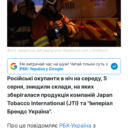
Фото: українські рятувальники (facebook.com DSNSKyiv)
Не витрачай час на шум! Читай тільки суть з
РБК-Україна у Google
Російські окупанти в ніч на середу, 5
серня, знищили склади, на яких
зберігалася продукція компаній Japan
Tobacco International (JTI) та "Імперіал
Брендс Україна".
Про це повідомляє
РБК-Україна
з