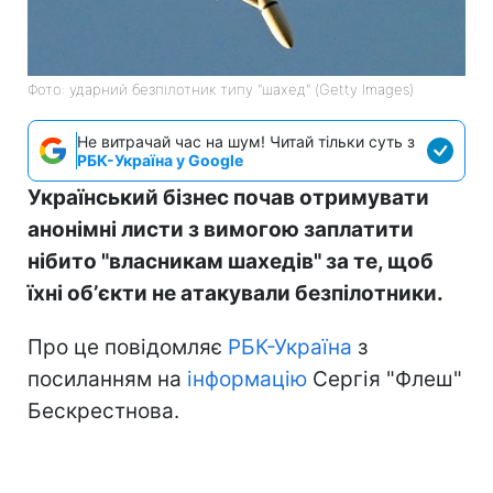
Фото: ударний безпілотник типу "шахед" (Getty Images)
Не витрачай час на шум! Читай тільки суть з
РБК-Україна у Google
Український бізнес почав отримувати
анонімні листи з вимогою заплатити
нібито "власникам шахедів" за те, щоб
їхні обʼєкти не атакували безпілотники.
Про це повідомляє
РБК-Україна
з
посиланням на
інформацію
Сергія "Флеш"
Бескрестнова.