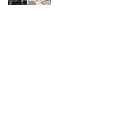
Головна
»
Новини
»
У світі
У Німеччині зафіксували
невідомі дрони над базою, де
ремонтують Patriot, - ЗМІ
12:32 08.08.2026 Сб
3 хв
Інцидент викликав серйозну тривогу у
спецслужб та правоохоронних органів
ТЕТЯНА СТЕПАНОВА