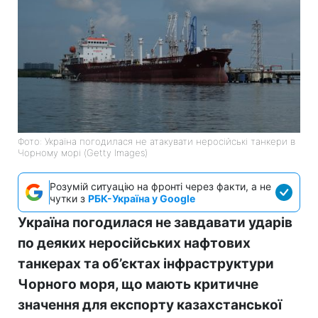
Фото: Україна погодилася не атакувати неросійські танкери в
Чорному морі (Getty Images)
Розумій ситуацію на фронті через факти, а не
чутки з
РБК-Україна у Google
Україна погодилася не завдавати ударів
по деяких неросійських нафтових
танкерах та об’єктах інфраструктури
Чорного моря, що мають критичне
значення для експорту казахстанської