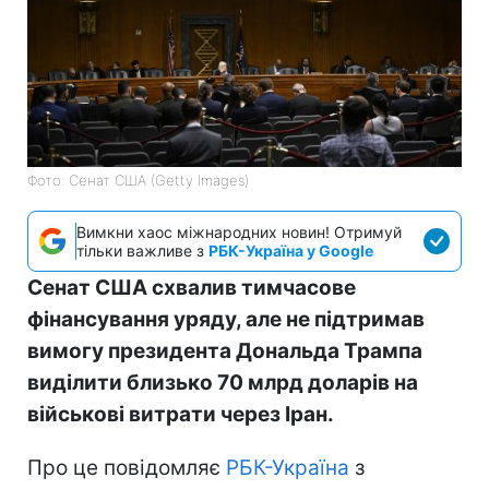
Фото: Сенат США (Getty Images)
Вимкни хаос міжнародних новин! Отримуй
тільки важливе з
РБК-Україна у Google
Сенат США схвалив тимчасове
фінансування уряду, але не підтримав
вимогу президента Дональда Трампа
виділити близько 70 млрд доларів на
військові витрати через Іран.
Про це повідомляє
РБК-Україна
з