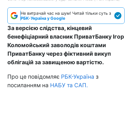
Не витрачай час на шум! Читай тільки суть з
РБК-Україна у Google
За версією слідства, кінцевий
бенефіціарний власник ПриватБанку Ігор
Коломойський заволодів коштами
ПриватБанку через фіктивний викуп
облігацій за завищеною вартістю.
Про це повідомляє
РБК-Україна
з
посиланням на
НАБУ та САП.