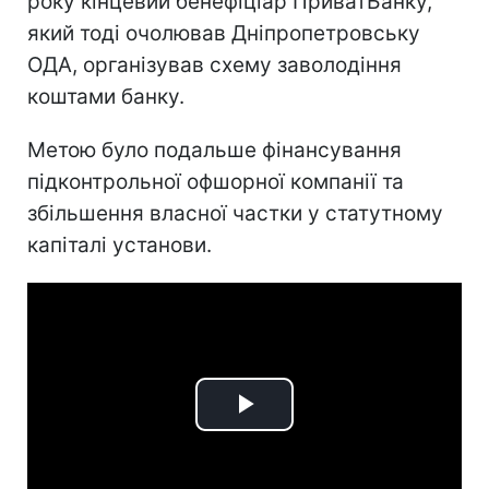
року кінцевий бенефіціар ПриватБанку,
який тоді очолював Дніпропетровську
ОДА, організував схему заволодіння
коштами банку.
Метою було подальше фінансування
підконтрольної офшорної компанії та
збільшення власної частки у статутному
капіталі установи.
Play
Video