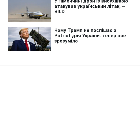
Головна
»
Життя
»
Суспільство
Спека шаленіє: в Україні
зафіксували понад 20 нових
температурних рекордів (карта)
18:45 06.08.2026 Чт
3 хв
В яких містах стовпчики термометрів