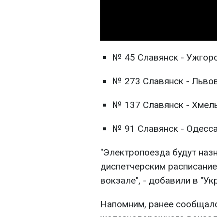
№ 45 Славянск - Ужгоро
№ 273 Славянск - Львов
№ 137 Славянск - Хмель
№ 91 Славянск - Одесса
"Электропоезда будут наз
диспетчерским расписание
вокзале", - добавили в "Ук
Напомним, ранее сообщало