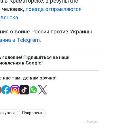
 в Краматорске, в результате
0 человек,
поезда отправляются
вянска.
ия о войне России против Украины
аина в Telegram
.
ь головне! Підпишіться на наші
новлення в Google!
 нас там, де вам зручно!
акуація
Покровськ