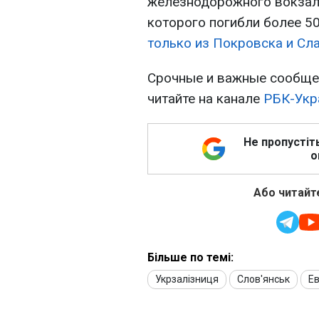
железнодорожного вокзала
которого погибли более 5
только из Покровска и Сла
Срочные и важные сообщен
читайте на канале
РБК-Укр
Не пропустіт
о
Або читайте
Більше по темі:
Укрзалізниця
Слов'янськ
Ев