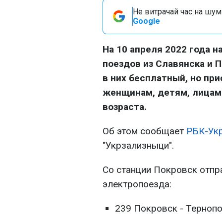
Не витрачай час на шум!
Google
На 10 апреля 2022 года 
поездов из Славянска и 
в них бесплатный, но при
женщинам, детям, лицам
возраста.
Об этом сообщает
РБК-Ук
"Укрзализныци".
Со станции Покровск отпр
электропоезда:
239 Покровск - Тернопо