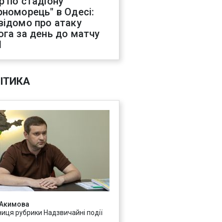
р по стадіону
рноморець" в Одесі:
відомо про атаку
ога за день до матчу
Л
ІТИКА
 Акимова
ниця рубрики Надзвичайні події