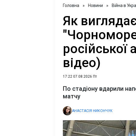
Головна
»
Новини
»
Війна в Укра
Як виглядає
"Чорноморе
російської 
відео)
17:22 07.08.2026 Пт
По стадіону вдарили на
матчу
АНАСТАСІЯ НИКОНЧУК