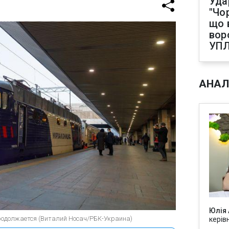
Уда
"Чо
що 
вор
УП
АНАЛ
Юлія
продолжается (Виталий Носач/РБК-Украина)
керів