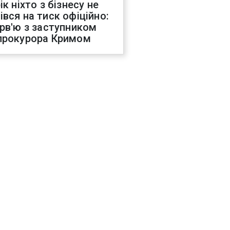
ік ніхто з бізнесу не
івся на тиск офіційно:
ерв'ю з заступником
прокурора Кримом