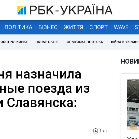
ПОЛІТИКА
БІЗНЕС
ЖИТТЯ
СПОРТ
WAVE
S
ОБСТРІЛ КИЄВА
DRONE DEALS
ОРМУЗЬКА ПРОТОКА
ВІЙНА В УКРАЇНІ
НОВИ
дня назначила
ные поезда из
и Славянска:
1 хв