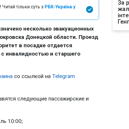
За р
 Читай тільки суть з
РБК-Україна у
жал
інт
Ген
назначено несколько эвакуационных
Покровска Донецкой области. Проезд
оритет в посадке отдается
 с инвалидностью и старшего
раина
со ссылкой на
Telegram
авятся следующие пассажирские и
ль 10:00;