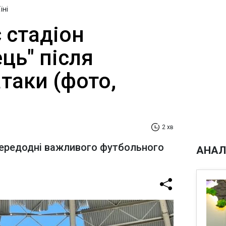
їні
 стадіон
ць" після
атаки (фото,
2 хв
передодні важливого футбольного
АНАЛ