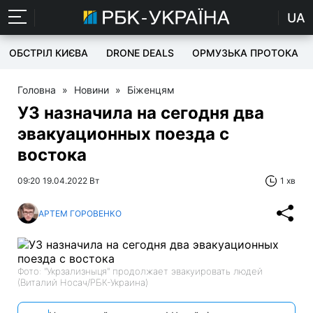
UA
ОБСТРІЛ КИЄВА
DRONE DEALS
ОРМУЗЬКА ПРОТОКА
Головна
»
Новини
»
Біженцям
УЗ назначила на сегодня два
эвакуационных поезда с
востока
09:20 19.04.2022 Вт
1 хв
АРТЕМ ГОРОВЕНКО
Фото: "Укрзализныця" продолжает эвакуировать людей
(Виталий Носач/РБК-Украина)