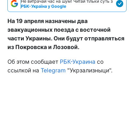
Не витрачай час на шум! Читай тільки суть з
РБК-Україна у Google
На 19 апреля назначены два
эвакуационных поезда с восточной
части Украины. Они будут отправляться
из Покровска и Лозовой.
Об этом сообщает
РБК-Украина
со
ссылкой на
Telegram
"Укрзализныци".