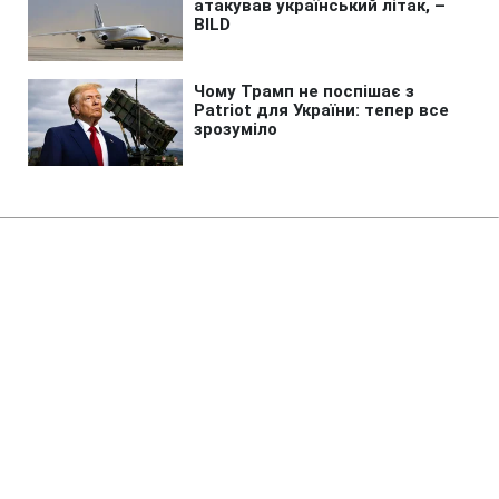
Головна
»
Життя
»
Суспільство
Поїзд під прицілом: як
пасажирам діяти у разі
виникнення загрози під час
подорожі
20:45 06.08.2026 Чт
3 хв
Що радять робити залізничники, щоб