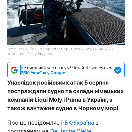
Фото: атаки Росії в Чорному морі торкнулись і німецьких
компаній (Getty Images)
Не витрачай час на шум! Читай тільки суть з
РБК-Україна у Google
Унаслідок російських атак 5 серпня
постраждали судно та склади німецьких
компаній Liqui Moly і Puma в Україні, а
також вантажне судно в Чорному морі.
Про це повідомляє
РБК-Україна
з
посиланням на
Deutsche Welle
.