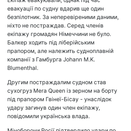
Екіпаж евакуювали, однак під час
евакуації по судну вдарив ще один
безпілотник. За неперевіреними даними,
ніхто не постраждав. Серед членів
екіпажу громадян Німеччини не було.
Балкер ходить під ліберійським
прапором, але належить судноплавній
компанії з Гамбурга Johann M.K.
Blumenthal.
Другим постраждалим судном став
сухогруз Mera Queen із зерном на борту
під прапором Гвінеї-Бісау - унаслідок
удару загинув один член екіпажу,
повідомили українська влада.
Міноборони Росії підтвердило удари по