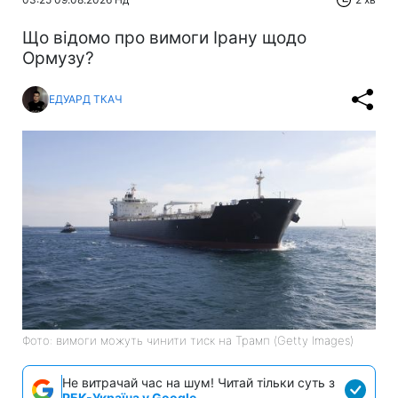
Що відомо про вимоги Ірану щодо
Ормузу?
ЕДУАРД ТКАЧ
Фото: вимоги можуть чинити тиск на Трамп (Getty Images)
Не витрачай час на шум! Читай тільки суть з
РБК-Україна у Google