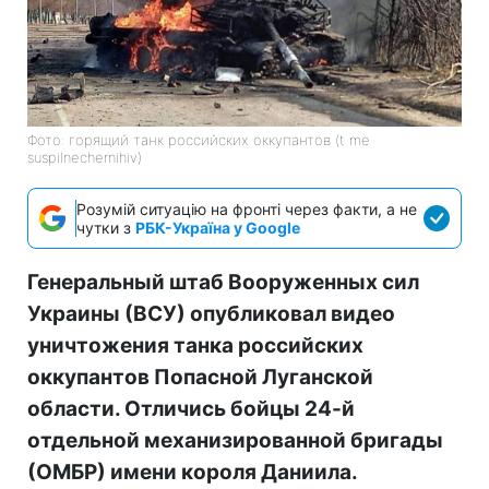
Фото: горящий танк российских оккупантов (t me
suspilnechernihiv)
Розумій ситуацію на фронті через факти, а не
чутки з
РБК-Україна у Google
Генеральный штаб Вооруженных сил
Украины (ВСУ) опубликовал видео
уничтожения танка российских
оккупантов Попасной Луганской
области. Отличись бойцы 24-й
отдельной механизированной бригады
(ОМБР) имени короля Даниила.