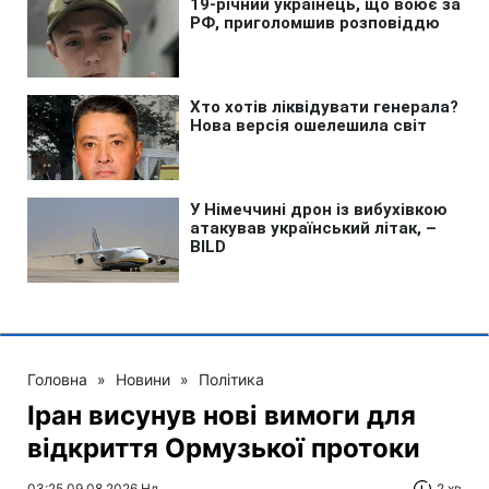
Головна
»
Новини
»
Політика
Іран висунув нові вимоги для
відкриття Ормузької протоки
03:25 09.08.2026 Нд
2 хв