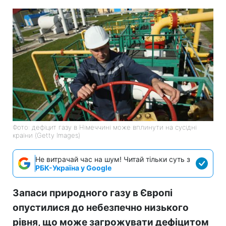
Фото: дефіцит газу в Німеччині може вплинути на сусідні
країни (Getty Images)
Не витрачай час на шум! Читай тільки суть з
РБК-Україна у Google
Запаси природного газу в Європі
опустилися до небезпечно низького
рівня, що може загрожувати дефіцитом