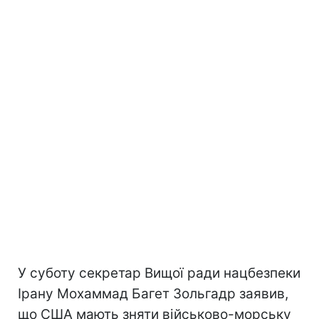
У суботу секретар Вищої ради нацбезпеки
Ірану Мохаммад Багет Зольгадр заявив,
що США мають зняти військово-морську