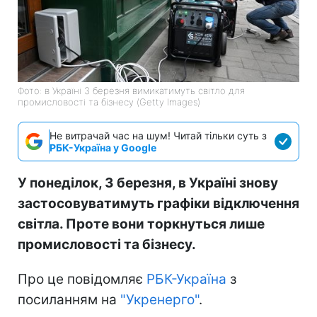
Фото: в Україні 3 березня вимикатимуть світло для
промисловості та бізнесу (Getty Images)
Не витрачай час на шум! Читай тільки суть з
РБК-Україна у Google
У понеділок, 3 березня, в Україні знову
застосовуватимуть графіки відключення
світла. Проте вони торкнуться лише
промисловості та бізнесу.
Про це повідомляє
РБК-Україна
з
посиланням на
"Укренерго"
.