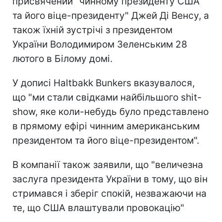
присвячений "чинному президенту США
та його віце-президенту" Джей Ді Венсу, а
також їхній зустрічі з президентом
України Володимиром Зеленським 28
лютого в Білому домі.
У дописі Haltbakk Bunkers вказувалося,
що "ми стали свідками найбільшого shit-
show, яке коли-небудь було представлено
в прямому ефірі чинним американським
президентом та його віце-президентом".
В компанії також заявили, що "величезна
заслуга президента України в тому, що він
стримався і зберіг спокій, незважаючи на
те, що США влаштували провокацію"