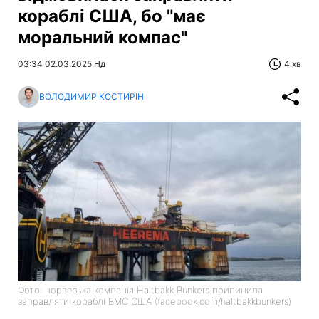
кораблі США, бо "має
моральний компас"
03:34 02.03.2025 Нд
4 хв
ВОЛОДИМИР КОСТИРІН
Фото: норвезька компанія Haltbakk Bunkers припинила
заправляти кораблі ВМС США (facebook.com/haltbakkbunkers)