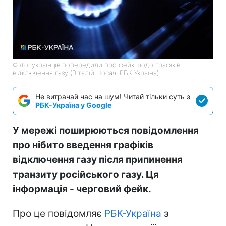
Фото: українців попередили про фейк щодо графіків
відключення газу (Віталій Носач, РБК-Україна)
Не витрачай час на шум! Читай тільки суть з
РБК-Україна у Google
У мережі поширюються повідомлення
про нібито введення графіків
відключення газу після припинення
транзиту російського газу. Ця
інформація - черговий фейк.
Про це повідомляє
РБК-Україна
з