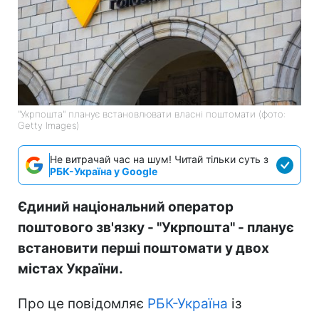
"Укрпошта" планує встановлювати власні поштомати (фото:
Getty Images)
Не витрачай час на шум! Читай тільки суть з
РБК-Україна у Google
Єдиний національний оператор
поштового зв'язку - "Укрпошта" - планує
встановити перші поштомати у двох
містах України.
Про це повідомляє
РБК-Україна
із