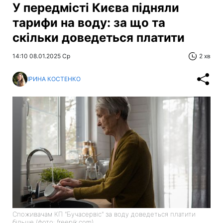
У передмісті Києва підняли
тарифи на воду: за що та
скільки доведеться платити
14:10 08.01.2025 Ср
2 хв
ІРИНА КОСТЕНКО
Споживачам КП "Бучасервіс" за воду доведеться платити
більше (фото: freepik.com)