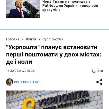
Головна
»
Життя
»
Суспільство
"Укрпошта" планує встановити
перші поштомати у двох містах:
де і коли
13:32 08.01.2025 Ср
2 хв
ІРИНА КОСТЕНКО