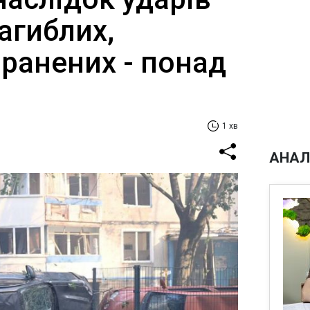
агиблих,
оранених - понад
1 хв
АНАЛ