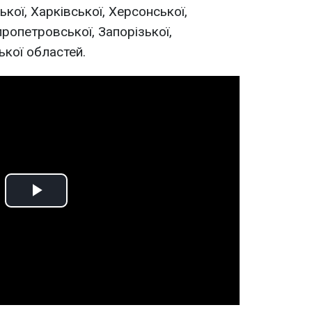
кої, Харківської, Херсонської,
пропетровської, Запорізької,
ької областей.
Play
Video