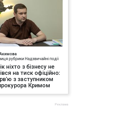
 Акимова
ниця рубрики Надзвичайні події
ік ніхто з бізнесу не
івся на тиск офіційно:
ерв'ю з заступником
прокурора Кримом