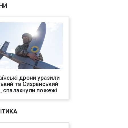
НИ
аїнські дрони уразили
ський та Сизранський
, спалахнули пожежі
ІТИКА