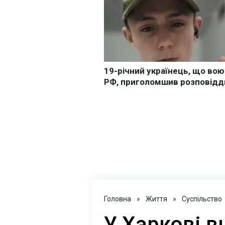
Головна
»
Життя
»
Суспільство
У Харкові в