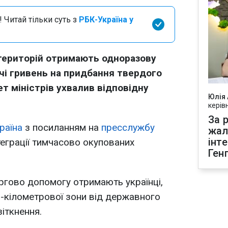
 Читай тільки суть з
РБК-Україна у
територій отримають одноразову
ячі гривень на придбання твердого
ет міністрів ухвалив відповідну
Юлія
керів
За р
раїна
з посиланням на
пресслужбу
жал
інт
теграції тимчасово окупованих
Ген
ргово допомогу отримають українці,
-кілометрової зони від державного
зіткнення.