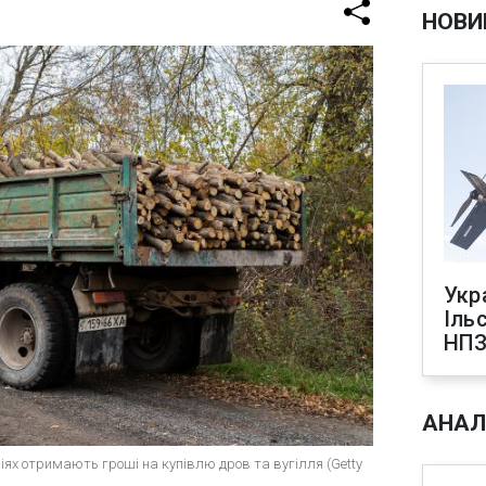
НОВИ
Укр
Іль
НПЗ
АНАЛ
іях отримають гроші на купівлю дров та вугілля (Getty