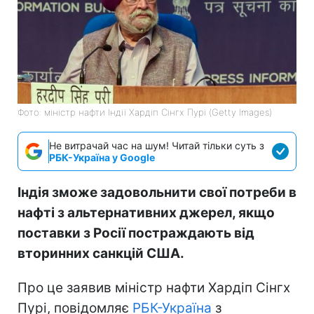
Фото: міністр нафти Індії Хардіп Сінгх Пурі (Getty Images)
Не витрачай час на шум! Читай тільки суть з
РБК-Україна у Google
Індія зможе задовольнити свої потреби в
нафті з альтернативних джерел, якщо
поставки з Росії постраждають від
вторинних санкцій США.
Про це заявив міністр нафти Хардіп Сінгх
Пурі, повідомляє
РБК-Україна
з