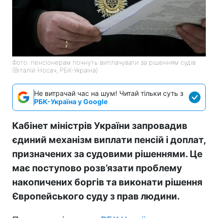
Фото: пенсіонерам почнуть виплачувати за рішенням судів
(Віталій Носач, РБК-Україна)
Не витрачай час на шум! Читай тільки суть з
РБК-Україна у Google
Кабінет міністрів України запровадив
єдиний механізм виплати пенсій і доплат,
призначених за судовими рішеннями. Це
має поступово розв’язати проблему
накопичених боргів та виконати рішення
Європейського суду з прав людини.