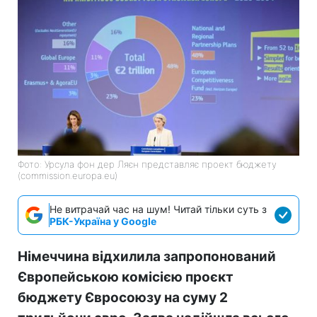
Фото: Урсула фон дер Ляєн представляє проект бюджету
(commission.europa.eu)
Не витрачай час на шум! Читай тільки суть з
РБК-Україна у Google
Німеччина відхилила запропонований
Європейською комісією проєкт
бюджету Євросоюзу на суму 2