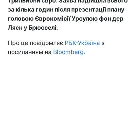
трильйони євро. Заява надійшла всього
за кілька годин після презентації плану
головою Єврокомісії Урсулою фон дер
Ляєн у Брюсселі.
Про це повідомляє
РБК-Україна
з
посиланням на
Bloomberg.