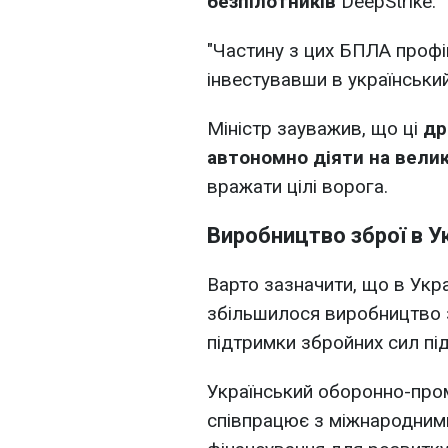
безпілотників
DeepStrike.
"Частину з цих БПЛА профі
інвестувавши в український
Міністр зауважив, що ці
др
автономно діяти на вели
вражати цілі ворога.
Виробництво зброї в Ук
Варто зазначити, що в Укра
збільшилося виробництво 
підтримки збройних сил під
Український оборонно-про
співпрацює з міжнародним