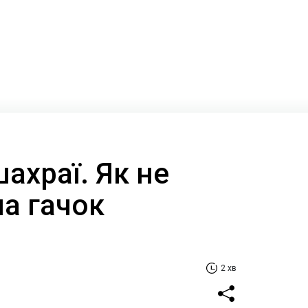
ахраї. Як не
а гачок
2 хв