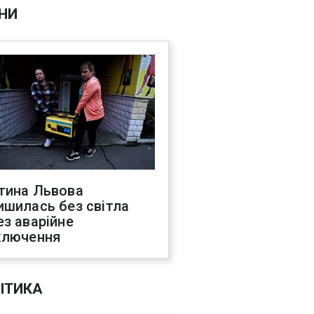
НИ
тина Львова
ишилась без світла
ез аварійне
ключення
ІТИКА