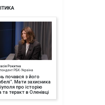
ІТИКА
асія Рокитна
пондент РБК-Україна
нь почався з його
ибелі". Мати захисника
іуполя про історію
а та теракт в Оленівці