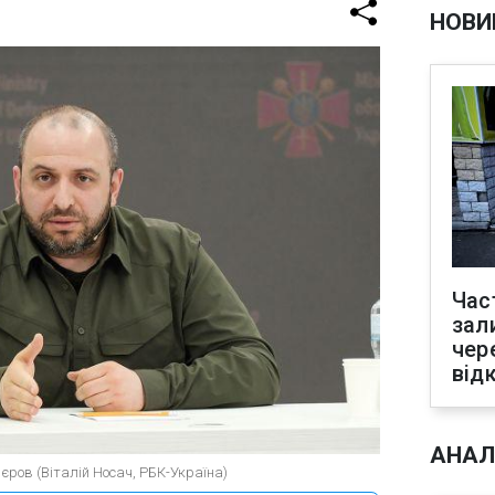
НОВИ
Час
зал
чер
від
АНАЛ
єров (Віталій Носач, РБК-Україна)