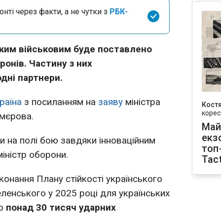
нті через факти, а не чутки з
РБК-
ьким військовим буде поставлено
ронів. Частину з них
дні партнери.
раїна
з посиланням на
заяву
міністра
Кост
корес
Умєрова.
Май
екз
и на полі бою завдяки інноваційним
топ
міністр оборони.
Tact
конання Плану стійкості українського
енського у 2025 році для українських
но
понад 30 тисяч ударних