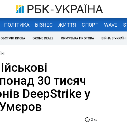
ПОЛІТИКА
БІЗНЕС
ЖИТТЯ
СПОРТ
WAVE
S
ОБСТРІЛ КИЄВА
DRONE DEALS
ОРМУЗЬКА ПРОТОКА
ВІЙНА В УКРАЇНІ
їні
військові
понад 30 тисяч
нів DeepStrike у
- Умєров
2 хв