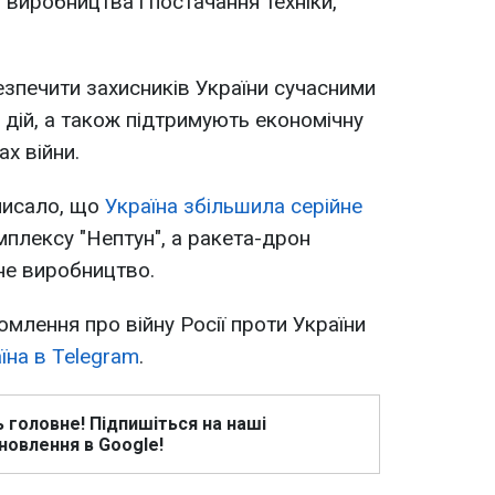
виробництва і постачання техніки,
зпечити захисників України сучасними
дій, а також підтримують економічну
ах війни.
писало, що
Україна збільшила серійне
плексу "Нептун", а ракета-дрон
не виробництво.
омлення про війну Росії проти України
їна в Telegram
.
ь головне! Підпишіться на наші
новлення в Google!