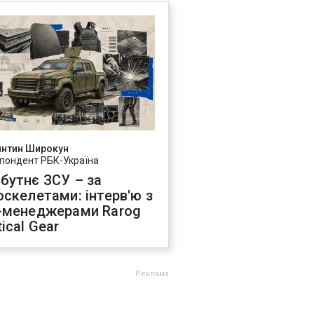
янтин Широкун
пондент РБК-Україна
бутнє ЗСУ – за
оскелетами: інтерв'ю з
-менеджерами Rarog
ical Gear