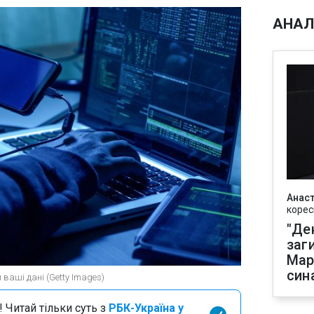
АНАЛ
Анаст
корес
"Де
заг
Мар
син
ваші дані (Getty Images)
 Читай тільки суть з
РБК-Україна у