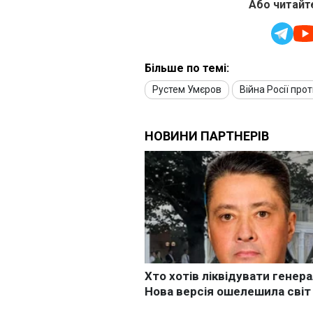
Або читайте
Більше по темі:
Рустем Умєров
Війна Росії про