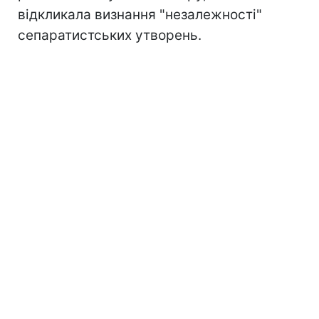
відкликала визнання "незалежності"
сепаратистських утворень.