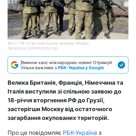
Фото: РФ готує повноцінну анексію Абхазії
(facebook.com/mod.mil.rus)
Вимкни хаос міжнародних новин! Отримуй
тільки важливе з
РБК-Україна у Google
Велика Британія, Франція, Німеччина та
Італія виступили зі спільною заявою до
18-річчя вторгнення РФ до Грузії,
застерігши Москву від остаточного
загарбання окупованих територій.
Про це повідомляє
РБК-Україна
з