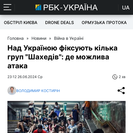
UA
ОБСТРІЛ КИЄВА
DRONE DEALS
ОРМУЗЬКА ПРОТОКА
Головна
»
Новини
»
Війна в Україні
Над Україною фіксують кілька
груп "Шахедів": де можлива
атака
23:12 26.06.2024 Ср
2 хв
ВОЛОДИМИР КОСТИРІН