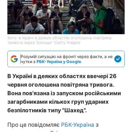
Фото: в Україні в деяких областях оголошена повітряна
тривога через "Шахеди" (Getty Images)
Розумій ситуацію на фронті через факти, а не
чутки з
РБК-Україна у Google
В Україні в деяких областях ввечері 26
червня оголошена повітряна тривога.
Вона пов'язана із запуском російськими
загарбниками кількох груп ударних
безпілотників типу "Шахед".
Про це повідомляє
РБК-Україна
з