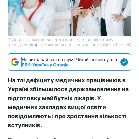
В Україні збільшилося держзамовлення на підготовку
майбутніх лікарів і з'явилися нові спеціальності (фото: Freepik)
Не витрачай час на шум! Читай тільки суть з
РБК-Україна у Google
На тлі дефіциту медичних працівників в
Україні збільшилося держзамовлення на
підготовку майбутніх лікарів. У
медичних закладах вищої освіти
повідомляють і про зростання кількості
вступників.