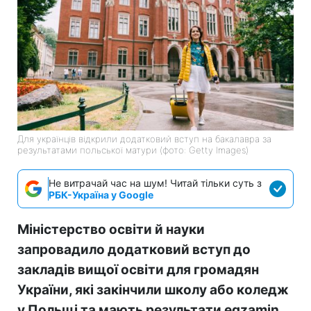
Для українців відкрили додатковий вступ на бакалавра за
результатами польської матури (фото: Getty Images)
Не витрачай час на шум! Читай тільки суть з
РБК-Україна у Google
Міністерство освіти й науки
запровадило додатковий вступ до
закладів вищої освіти для громадян
України, які закінчили школу або коледж
у Польщі та мають результати egzamin