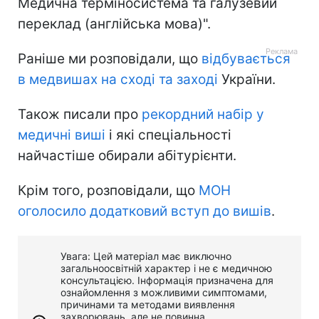
Медична терміносистема та галузевий
переклад (англійська мова)".
Раніше ми розповідали, що
відбувається
в медвишах на сході та заході
України.
Також писали про
рекордний набір у
медичні виші
і які спеціальності
найчастіше обирали абітурієнти.
Крім того, розповідали, що
МОН
оголосило додатковий вступ до вишів
.
Увага: Цей матеріал має виключно
загальноосвітній характер і не є медичною
консультацією. Інформація призначена для
ознайомлення з можливими симптомами,
причинами та методами виявлення
захворювань, але не повинна