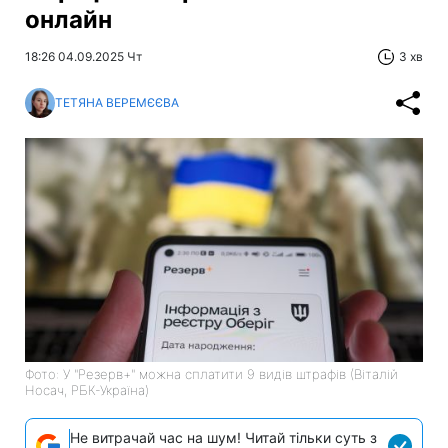
онлайн
18:26 04.09.2025 Чт
3 хв
ТЕТЯНА ВЕРЕМЄЄВА
Фото: У "Резерв+" можна сплатити 9 видів штрафів (Віталій
Носач, РБК-Україна)
Не витрачай час на шум! Читай тільки суть з