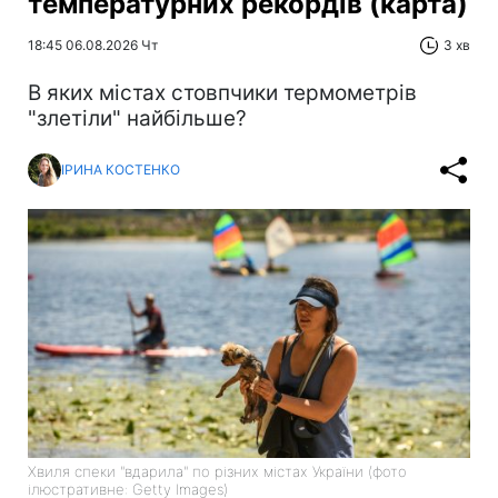
температурних рекордів (карта)
18:45 06.08.2026 Чт
3 хв
В яких містах стовпчики термометрів
"злетіли" найбільше?
ІРИНА КОСТЕНКО
Хвиля спеки "вдарила" по різних містах України (фото
ілюстративне: Getty Images)