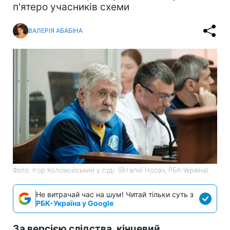
п'ятеро учасників схеми
ВАЛЕРІЯ АБАБІНА
Фото: Ігор Коломойський у суді. (Віталій Носач, РБК-Україна)
Не витрачай час на шум! Читай тільки суть з
РБК-Україна у Google
За версією слідства, кінцевий