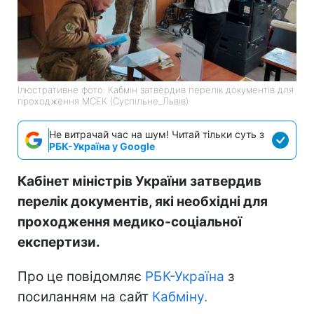
Ілюстративне фото: Кабмін затвердив перелік документів для
проходження МСЕК (Суспільне_Львів)
Не витрачай час на шум! Читай тільки суть з
РБК-Україна у Google
Кабінет міністрів України затвердив
перелік документів, які необхідні для
проходження медико-соціальної
експертизи.
Про це повідомляє
РБК-Україна
з
посиланням на сайт
Кабміну.