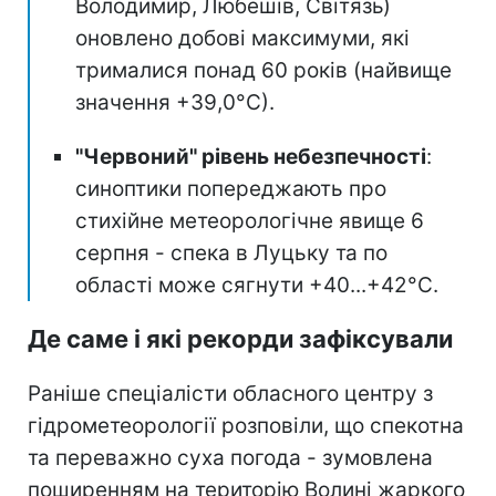
Володимир, Любешів, Світязь)
оновлено добові максимуми, які
трималися понад 60 років (найвище
значення +39,0°С).
"Червоний" рівень небезпечності
:
синоптики попереджають про
стихійне метеорологічне явище 6
серпня - спека в Луцьку та по
області може сягнути +40...+42°С.
Де саме і які рекорди зафіксували
Раніше спеціалісти обласного центру з
гідрометеорології розповіли, що спекотна
та переважно суха погода - зумовлена
поширенням на територію Волині жаркого