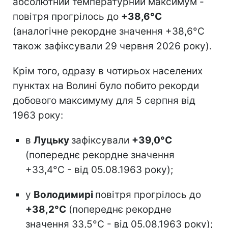
абсолютний температурний максимум -
повітря прогрілось до
+38,6°С
(аналогічне рекордне значення +38,6°С
також зафіксували 29 червня 2026 року).
Крім того, одразу в чотирьох населених
пунктах на Волині було побито рекорди
добового максимуму для 5 серпня від
1963 року:
в
Луцьку
зафіксували
+39,0°С
(попереднє рекордне значення
+33,4°С - від 05.08.1963 року);
у
Володимирі
повітря прогрілось до
+38,2°С
(попереднє рекордне
значення 33,5°С - від 05.08.1963 року);