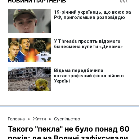
Головна
»
Життя
»
Суспільство
Такого "пекла" не було понад 60
років: де на Волині зафіксували