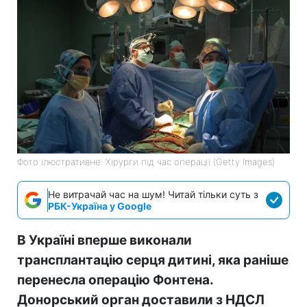
Фото ілюстративне: Хірурги під час операції (Getty Images)
Не витрачай час на шум! Читай тільки суть з
РБК-Україна у Google
В Україні вперше виконали
трансплантацію серця дитині, яка раніше
перенесла операцію Фонтена.
Донорський орган доставили з НДСЛ