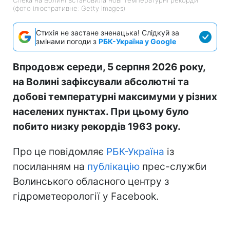
(фото ілюстративне: Getty Images)
Стихія не застане зненацька! Слідкуй за
змінами погоди з
РБК-Україна у Google
Впродовж середи, 5 серпня 2026 року,
на Волині зафіксували абсолютні та
добові температурні максимуми у різних
населених пунктах. При цьому було
побито низку рекордів 1963 року.
Про це повідомляє
РБК-Україна
із
посиланням на
публікацію
прес-служби
Волинського обласного центру з
гідрометеорології у Facebook.