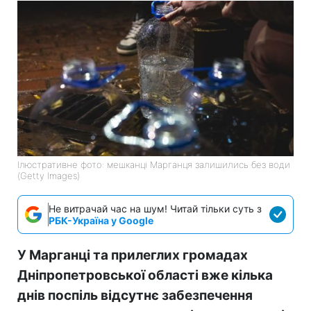
Ілюстративне фото: мешканці Марганця залишились без води
(Getty Images)
Не витрачай час на шум! Читай тільки суть з
РБК-Україна у Google
У Марганці та прилеглих громадах
Дніпропетровської області вже кілька
днів поспіль відсутнє забезпечення