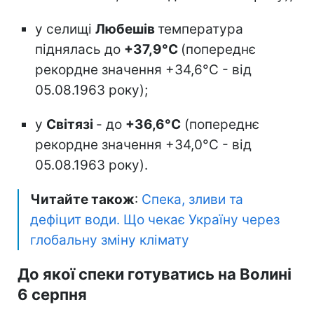
у селищі
Любешів
температура
піднялась до
+37,9°С
(попереднє
рекордне значення +34,6°С - від
05.08.1963 року);
у
Світязі
- до
+36,6°С
(попереднє
рекордне значення +34,0°С - від
05.08.1963 року).
Читайте також
:
Спека, зливи та
дефіцит води. Що чекає Україну через
глобальну зміну клімату
До якої спеки готуватись на Волині
6 серпня