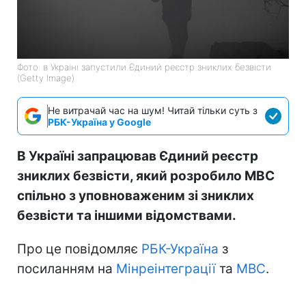
Фото: в Україні запустили Єдиний реєстр зниклих безвісти
(Getty Image)
Не витрачай час на шум! Читай тільки суть з
РБК-Україна у Google
В Україні запрацював Єдиний реєстр
зниклих безвісти, який розробило МВС
спільно з уповноваженим зі зниклих
безвісти та іншими відомствами.
Про це повідомляє
РБК-Україна
з
посиланням на
Мінреінтеграції
та
МВС
.