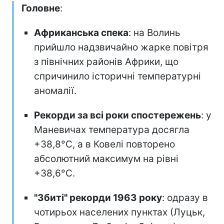
Головне
:
Африканська спека
: на Волинь
прийшло надзвичайно жарке повітря
з північних районів Африки, що
спричинило історичні температурні
аномалії.
Рекорди за всі роки спостережень
: у
Маневичах температура досягла
+38,8°С, а в Ковелі повторено
абсолютний максимум на рівні
+38,6°С.
"Збиті" рекорди 1963 року
: одразу в
чотирьох населених пунктах (Луцьк,