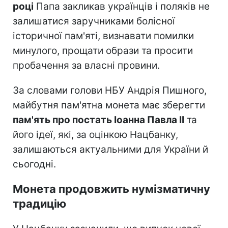
році
Папа закликав українців і поляків не
залишатися заручниками болісної
історичної пам'яті, визнавати помилки
минулого, прощати образи та просити
пробачення за власні провини.
За словами голови НБУ Андрія Пишного,
майбутня пам'ятна монета має зберегти
пам'ять про постать Іоанна Павла II
та
його ідеї, які, за оцінкою Нацбанку,
залишаються актуальними для України й
сьогодні.
Монета продовжить нумізматичну
традицію