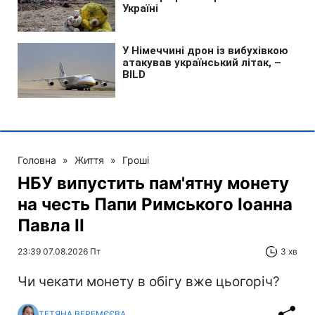
Головна
»
Життя
»
Гроші
НБУ випустить пам'ятну монету
на честь Папи Римського Іоанна
Павла II
23:39 07.08.2026 Пт
3 хв
Чи чекати монету в обігу вже цьогоріч?
ТЕТЯНА ВЕРЕМЄЄВА