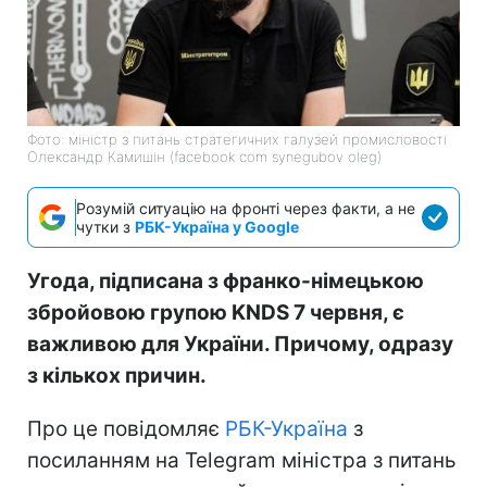
Фото: міністр з питань стратегичних галузей промисловості
Олександр Камишін (facebook com synegubov oleg)
Розумій ситуацію на фронті через факти, а не
чутки з
РБК-Україна у Google
Угода, підписана з франко-німецькою
збройовою групою KNDS 7 червня, є
важливою для України. Причому, одразу
з кількох причин.
Про це повідомляє
РБК-Україна
з
посиланням на Telegram міністра з питань