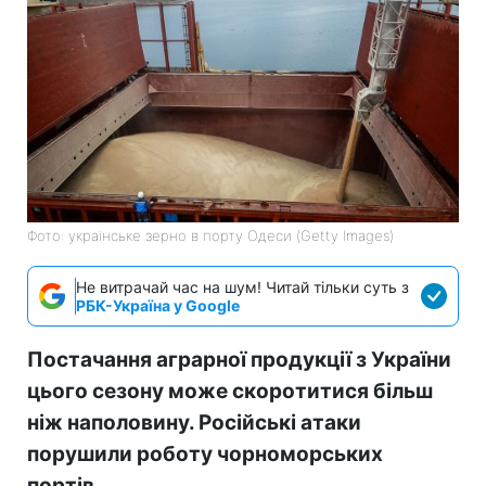
Фото: українське зерно в порту Одеси (Getty Images)
Не витрачай час на шум! Читай тільки суть з
РБК-Україна у Google
Постачання аграрної продукції з України
цього сезону може скоротитися більш
ніж наполовину. Російські атаки
порушили роботу чорноморських
портів.