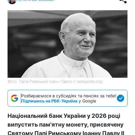
Фото: Папа Римський Іоанн Павло II (wikipedia.org)
Розбираємося в субсидіях та пенсіях за тебе!
Підпишись на РБК-Україна
у Google
Національний банк України у 2026 році
випустить пам'ятну монету, присвячену
Святому Папі Римському Іоанну Павлу II