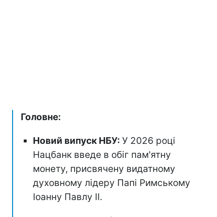
Головне:
Новий випуск НБУ:
У 2026 році
Нацбанк введе в обіг пам'ятну
монету, присвячену видатному
духовному лідеру Папі Римському
Іоанну Павлу II.