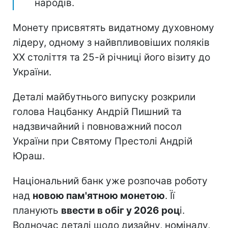
народів.
Монету присвятять видатному духовному
лідеру, одному з найвпливовіших поляків
ХХ століття та 25-й річниці його візиту до
України.
Деталі майбутнього випуску розкрили
голова Нацбанку Андрій Пишний та
надзвичайний і повноважний посол
України при Святому Престолі Андрій
Юраш.
Національний банк уже розпочав роботу
над
новою пам'ятною монетою
. Її
планують
ввести в обіг у 2026 роц
і.
Водночас деталі щодо дизайну, номіналу,