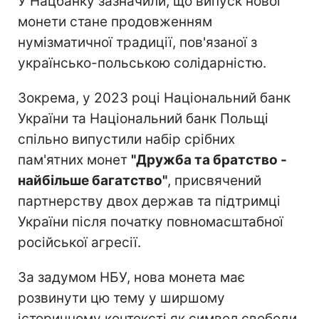
У Нацбанку зазначили, що випуск нової
монети стане продовженням
нумізматичної традиції, пов'язаної з
українсько-польською солідарністю.
Зокрема, у 2023 році Національний банк
України та Національний банк Польщі
спільно випустили набір срібних
пам'ятних монет
"Дружба та братство -
найбільше багатство"
, присвячений
партнерству двох держав та підтримці
України після початку повномасштабної
російської агресії.
За задумом НБУ, нова монета має
розвинути цю тему у ширшому
історичному контексті як символ свободи,