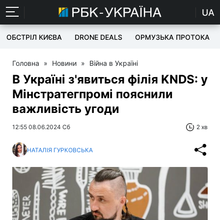
UA
ОБСТРІЛ КИЄВА
DRONE DEALS
ОРМУЗЬКА ПРОТОКА
Головна
»
Новини
»
Війна в Україні
В Україні з'явиться філія KNDS: у
Мінстратегпромі пояснили
важливість угоди
12:55 08.06.2024 Сб
2 хв
НАТАЛІЯ ГУРКОВСЬКА