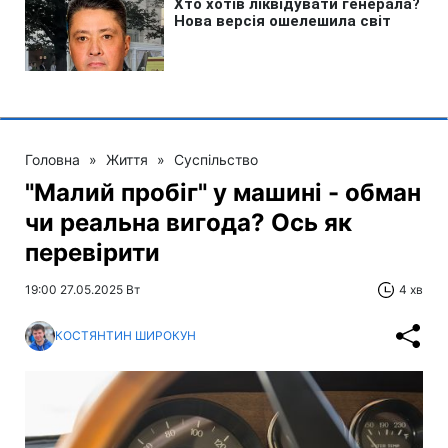
Головна
»
Життя
»
Суспільство
"Малий пробіг" у машині - обман
чи реальна вигода? Ось як
перевірити
19:00 27.05.2025 Вт
4 хв
КОСТЯНТИН ШИРОКУН