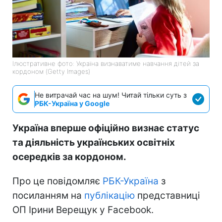
Ілюстративне фото: Україна визнаватиме навчання дітей за
кордоном (Getty Images)
Не витрачай час на шум! Читай тільки суть з
РБК-Україна у Google
Україна вперше офіційно визнає статус
та діяльність українських освітніх
осередків за кордоном.
Про це повідомляє
РБК-Україна
з
посиланням на
публікацію
представниці
ОП Ірини Верещук у Facebook.