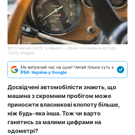
Фото: малий пробіг у машині - обман чи реальна вигода
(Getty Images)
Не витрачай час на шум! Читай тільки суть з
РБК-Україна у Google
Досвідчені автомобілісти знають, що
машина з скромним пробігом може
приносити власникові клопоту більше,
ніж будь-яка інша. Тож чи варто
ганятись за малими цифрами на
одометрі?