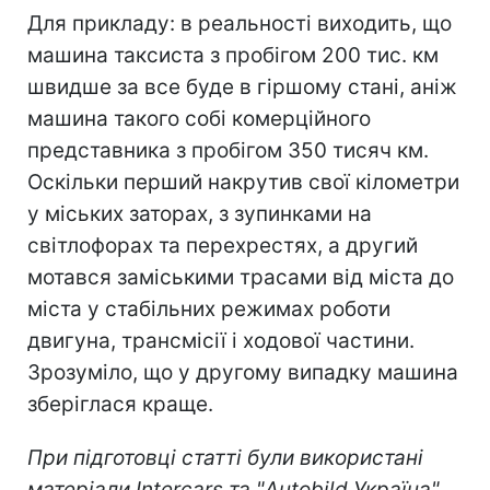
Для прикладу: в реальності виходить, що
машина таксиста з пробігом 200 тис. км
швидше за все буде в гіршому стані, аніж
машина такого собі комерційного
представника з пробігом 350 тисяч км.
Оскільки перший накрутив свої кілометри
у міських заторах, з зупинками на
світлофорах та перехрестях, а другий
мотався заміськими трасами від міста до
міста у стабільних режимах роботи
двигуна, трансмісії і ходової частини.
Зрозуміло, що у другому випадку машина
зберіглася краще.
При підготовці статті були використані
матеріали
Intercars
та
"Autobild Україна"
.