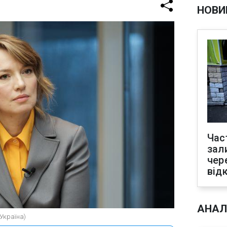
НОВИ
Час
зал
чер
від
АНАЛ
-Україна)