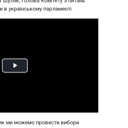
Шуляк, голова Комітету з питань
и в українському парламенті.
Play
Video
 як ми можемо провести вибори