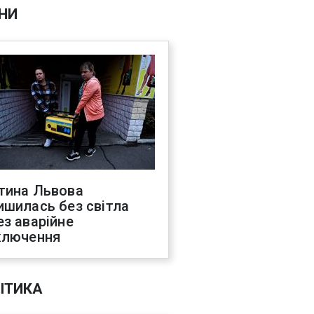
НИ
тина Львова
ишилась без світла
ез аварійне
ключення
ІТИКА