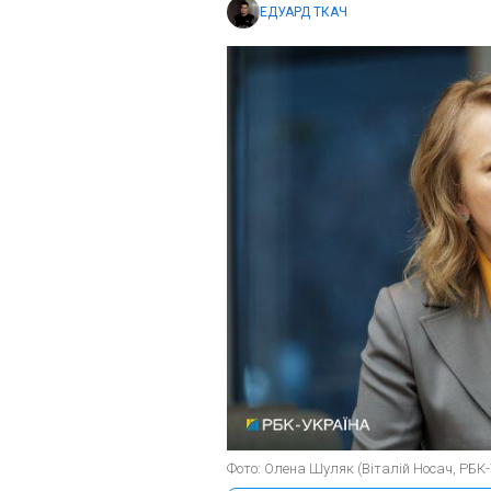
ЕДУАРД ТКАЧ
Фото: Олена Шуляк (Віталій Носач, РБК