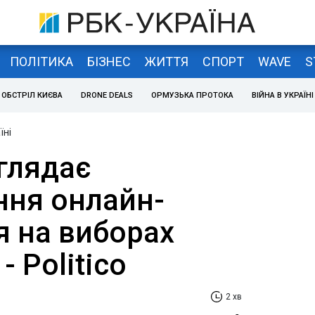
ПОЛІТИКА
БІЗНЕС
ЖИТТЯ
СПОРТ
WAVE
S
ОБСТРІЛ КИЄВА
DRONE DEALS
ОРМУЗЬКА ПРОТОКА
ВІЙНА В УКРАЇНІ
їні
глядає
ня онлайн-
я на виборах
- Politico
2 хв