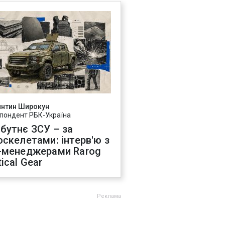
янтин Широкун
пондент РБК-Україна
бутнє ЗСУ – за
оскелетами: інтерв'ю з
-менеджерами Rarog
ical Gear