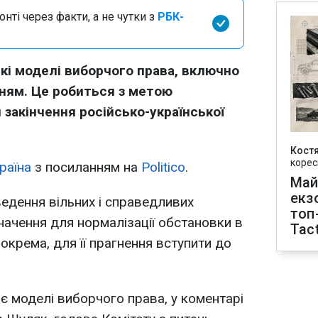
нті через факти, а не чутки з
РБК-
кі моделі виборчого права, включно
ням. Це робиться з метою
 закінчення російсько-української
Кост
корес
раїна
з посиланням на
Politico
.
Май
екз
едення вільних і справедливих
топ
ачення для нормалізації обстановки в
Tact
 зокрема, для її прагнення вступити до
є моделі виборчого права, у коментарі