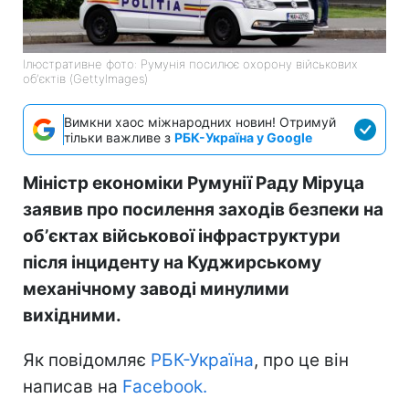
Ілюстративне фото: Румунія посилює охорону військових
обʼєктів (GettyImages)
Вимкни хаос міжнародних новин! Отримуй
тільки важливе з
РБК-Україна у Google
Міністр економіки Румунії Раду Міруца
заявив про посилення заходів безпеки на
обʼєктах військової інфраструктури
після інциденту на Куджирському
механічному заводі минулими
вихідними.
Як повідомляє
РБК-Україна
, про це він
написав на
Facebook.