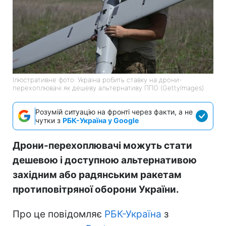
Ілюстративне фото: Україна робить ставку на дрони-
перехоплювачі як дешеву альтернативу ППО (GettyImages)
Розумій ситуацію на фронті через факти, а не
чутки з
РБК-Україна у Google
Дрони-перехоплювачі можуть стати
дешевою і доступною альтернативою
західним або радянським ракетам
протиповітряної оборони України.
Про це повідомляє
РБК-Україна
з