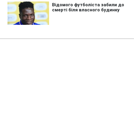
Головна
»
Новини
»
У світі
Німецька влада посварилася
через гроші для біженців з
України: у чому суть
01:25 05.08.2025 Вт
2 хв
ОКСАНА ГАПОНЧУК