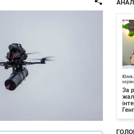
АНАЛ
Юлія
керів
За р
жал
інт
Ген
ГОЛО