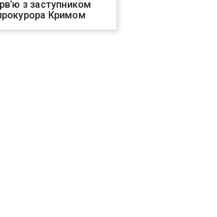
ерв'ю з заступником
прокурора Кримом