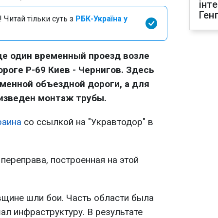
інт
Ген
 Читай тільки суть з
РБК-Україна у
ще один временный проезд возле
роге Р-69 Киев - Чернигов. Здесь
менной объездной дороги, а для
изведен монтаж трубы.
раина
со ссылкой на "Укравтодор" в
переправа, построенная на этой
вщине шли бои. Часть области была
ал инфраструктуру. В результате