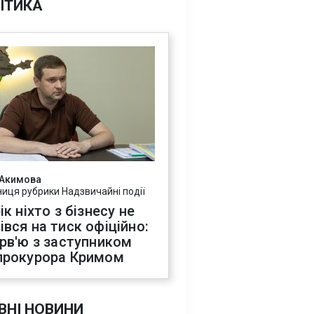
ІТИКА
 Акимова
ниця рубрики Надзвичайні події
ік ніхто з бізнесу не
івся на тиск офіційно:
ерв'ю з заступником
прокурора Кримом
ВНІ НОВИНИ