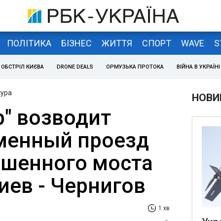
ПОЛІТИКА
БІЗНЕС
ЖИТТЯ
СПОРТ
WAVE
S
ОБСТРІЛ КИЄВА
DRONE DEALS
ОРМУЗЬКА ПРОТОКА
ВІЙНА В УКРАЇНІ
тура
НОВИ
р" возводит
менный проезд
ушенного моста
иев - Чернигов
1 хв