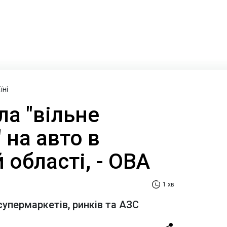
їні
а "вільне
на авто в
 області, - ОВА
1 хв
супермаркетів, ринків та АЗС