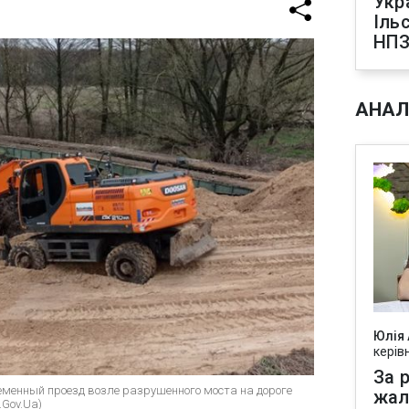
Укр
Іль
НПЗ
АНАЛ
Юлія
керів
За р
ременный проезд возле разрушенного моста на дороге
жал
.Gov.Ua)