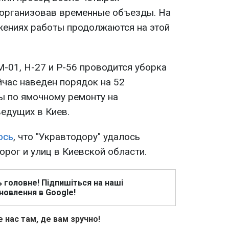
 организовав временные объезды. На
жениях работы продолжаются на этой
М-01, Н-27 и Р-56 проводится уборка
йчас наведен порядок на 52
ы по ямочному ремонту на
ведущих в Киев.
ось
, что "Укравтодору" удалось
орог и улиц в Киевской области.
ь головне! Підпишіться на наші
новлення в Google!
 нас там, де вам зручно!