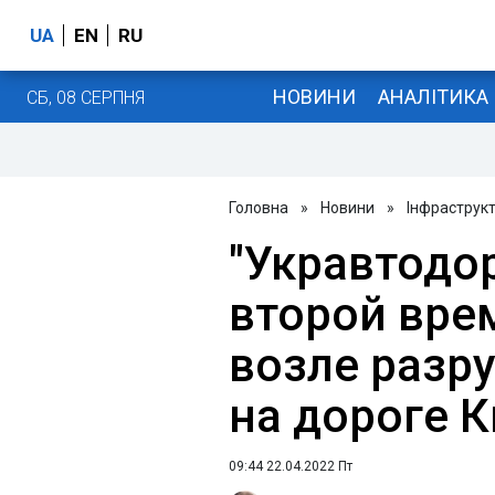
UA
EN
RU
НОВИНИ
АНАЛІТИКА
СБ, 08 СЕРПНЯ
Головна
»
Новини
»
Інфраструк
"Укравтодо
второй вре
возле разр
на дороге К
09:44 22.04.2022 Пт