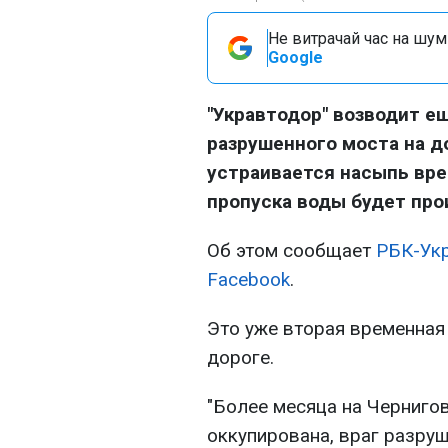
Не витрачай час на шум!
Google
"Укравтодор" возводит е
разрушенного моста на до
устраивается насыпь вре
пропуска воды будет про
Об этом сообщает
РБК-Ук
Facebook
.
Это уже вторая временная 
дороге.
"Более месяца на Черниго
оккупирована, враг разруш