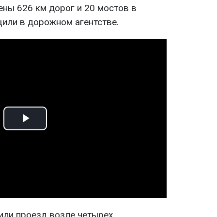
ны 626 км дорог и 20 мостов в
щили в дорожном агентстве.
Play
Video
или проезд возле четырех