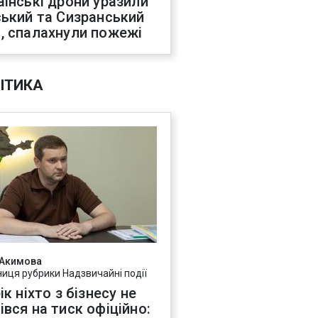
аїнські дрони уразили
ський та Сизранський
, спалахнули пожежі
ІТИКА
 Акимова
ниця рубрики Надзвичайні події
ік ніхто з бізнесу не
івся на тиск офіційно: