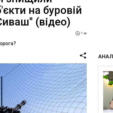
б'єкти на буровій
Сиваш" (відео)
1 хв
ворога?
АНАЛ