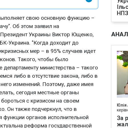
Укр
Іль
НПЗ
выполняет свою основную функцию –
ачу". Об этом заявил на
АНАЛ
 Президент Украины Виктор Ющенко,
БК-Украина. "Когда доходит до
икризисных мер – в 95% случаев идет
конов. Такого, чтобы было
е департаменту министерства – такого
емся либо в отсутствие закона, либо в
него изменений. Поэтому, даже имея
елать, сегодня местные органы
 бороться с кризисом на своем
Юлія
ко. Он также подчеркнул, что в
керів
я функции органов исполнительной
За р
жал
 актуальна реформа государственной