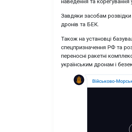
наведення та корегування у
Завдяки засобам розвідки 
дронів та БЕК.
Також на установці базувал
спецпризначення РФ та ро
переносні ракетні комплекси
українським дронам і безе