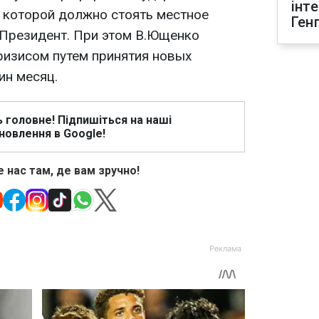
інт
е которой должно стоять местное
Ген
л Президент. При этом В.Ющенко
кризисом путем принятия новых
ин месяц.
ь головне! Підпишіться на наші
новлення в Google!
 нас там, де вам зручно!