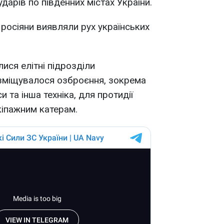
дарів по південних містах України.
росіяни виявляли рух українських
ися елітні підрозділи
зміщувалося озброєння, зокрема
 та інша техніка, для протидії
кіпажним катерам.