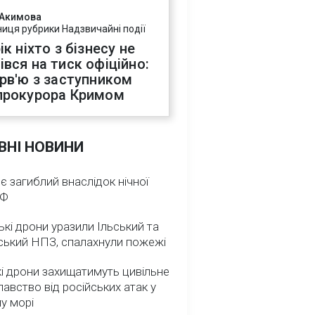
 Акимова
ниця рубрики Надзвичайні події
ік ніхто з бізнесу не
івся на тиск офіційно:
ерв'ю з заступником
прокурора Кримом
ВНІ НОВИНИ
 є загиблий внаслідок нічної
РФ
ькі дрони уразили Ільський та
ський НПЗ, спалахнули пожежі
і дрони захищатимуть цивільне
авство від російських атак у
у морі