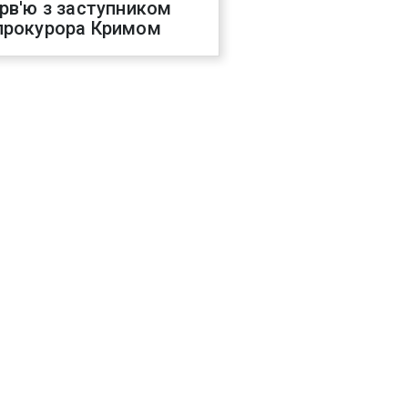
ерв'ю з заступником
прокурора Кримом