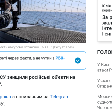
Юлія
керів
За р
жал
інт
Ген
єкти на буровій установці "Сиваш" (Getty Images)
ГОЛО
нті через факти, а не чутки з
РБК-
У Києві
атаки 
СУ знищили російські об'єкти на
Українс
.
Сизран
раїна
з посиланням на
Telegram
Морськ
суднопл
У.
Чорном