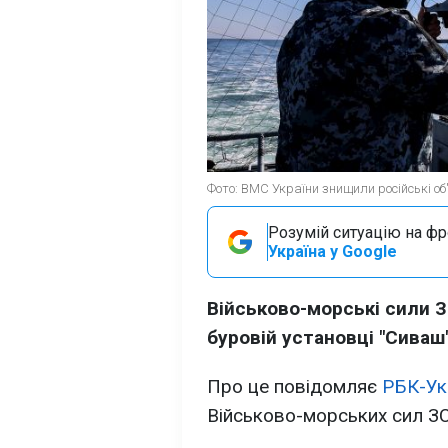
Фото: ВМС України знищили російські об'
Розумій ситуацію на фро
Україна у Google
Військово-морські сили З
буровій установці "Сиваш"
Про це повідомляє
РБК-Ук
Військово-морських сил ЗС