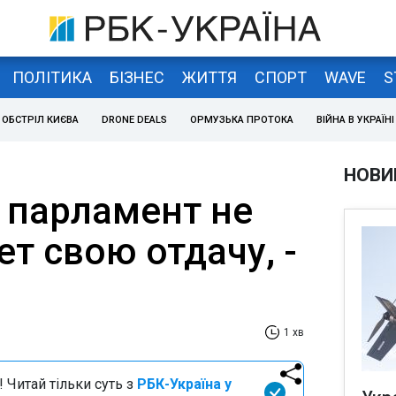
ПОЛІТИКА
БІЗНЕС
ЖИТТЯ
СПОРТ
WAVE
S
ОБСТРІЛ КИЄВА
DRONE DEALS
ОРМУЗЬКА ПРОТОКА
ВІЙНА В УКРАЇНІ
НОВИ
 парламент не
т свою отдачу, -
1 хв
 Читай тільки суть з
РБК-Україна у