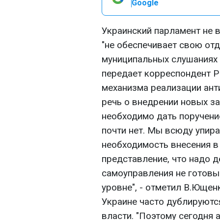
Google
Украинский парламент не 
"не обеспечивает свою отд
муниципальных слушаниях
передает корреспондент Р
механизма реализации ант
речь о внедрении новых за
необходимо дать поручени
почти нет. Мы всюду упира
необходимость внесения в 
представление, что надо д
самоуправления не готовы
уровне", - отметил В.Ющен
Украине часто дублируютс
власти. "Поэтому сегодня