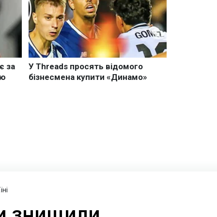
їні
и знищили