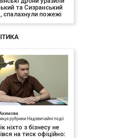
аїнські дрони уразили
ський та Сизранський
, спалахнули пожежі
ІТИКА
 Акимова
ниця рубрики Надзвичайні події
ік ніхто з бізнесу не
івся на тиск офіційно: