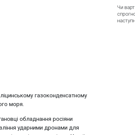
Чи варт
спрогно
наступ
оліцинському газоконденсатному
ого моря.
тановці обладнання росіяни
вління ударними дронами для