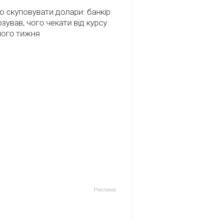
о скуповувати долари: банкір
зував, чого чекати від курсу
ного тижня