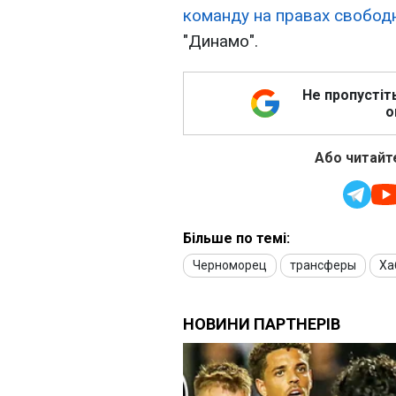
команду на правах свобод
"Динамо".
Не пропустіт
о
Або читайте
Більше по темі:
Черноморец
трансферы
Ха