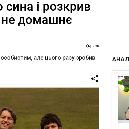
 сина і розкрив
чне домашнє
2 хв
 особистим, але цього разу зробив
АНАЛ