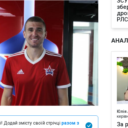
ЗСУ
збе
дро
РЛ
АНАЛ
Юлія
керів
і! Додай змісту своїй стрічці
разом з
За р