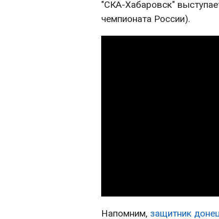
"СКА-Хабаровск" выступае
чемпионата России).
Напомним,
защитник донец