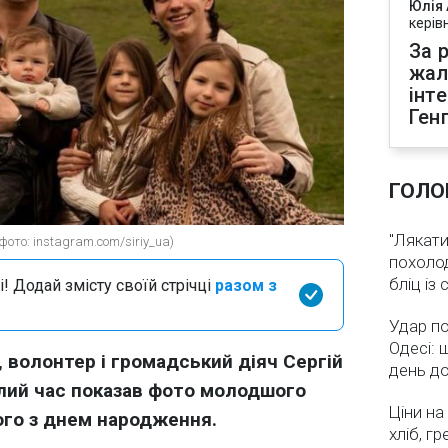
Юлія
керів
За р
жал
інт
Ген
ГОЛО
"Лякати
ото: instagram.com/siriy_ua)
похолод
бліц із
і! Додай змісту своїй стрічці
разом з
Удар по
Одесі: 
 волонтер і громадський діяч Сергій
день д
лий час показав фото молодшого
Ціни на
ого з днем народження.
хліб, г