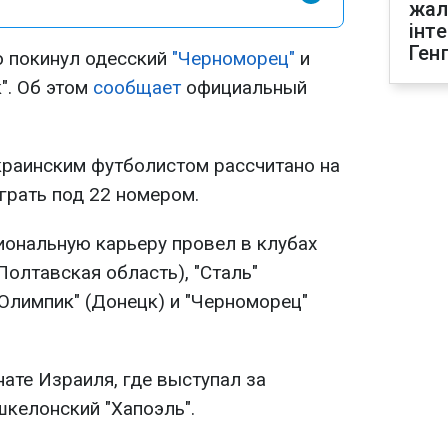
жал
інт
Ген
 покинул одесский
"Черноморец"
и
". Об этом
сообщает
официальный
краинским футболистом рассчитано на
грать под 22 номером.
ональную карьеру провел в клубах
Полтавская область), "Сталь"
 "Олимпик" (Донецк) и "Черноморец"
ате Израиля, где выступал за
шкелонский "Хапоэль".