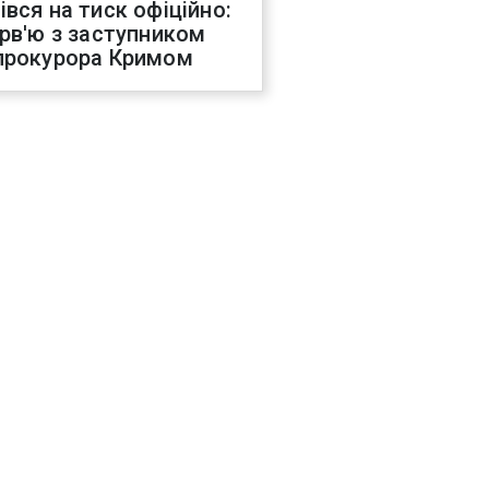
івся на тиск офіційно:
ерв'ю з заступником
прокурора Кримом