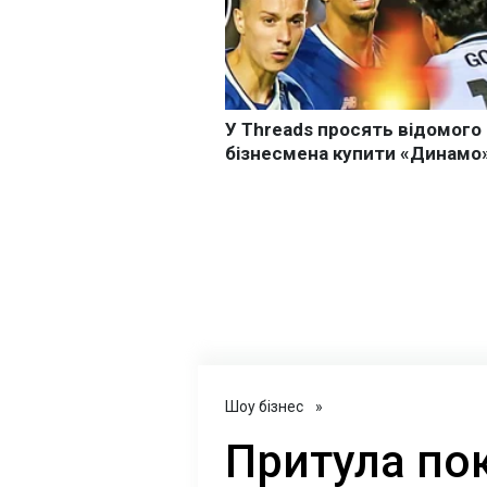
Шоу бізнес
»
Притула по