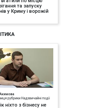
 вгатили по місцю
рігання та запуску
нів у Криму і ворожій
С
ІТИКА
 Акимова
ниця рубрики Надзвичайні події
ік ніхто з бізнесу не