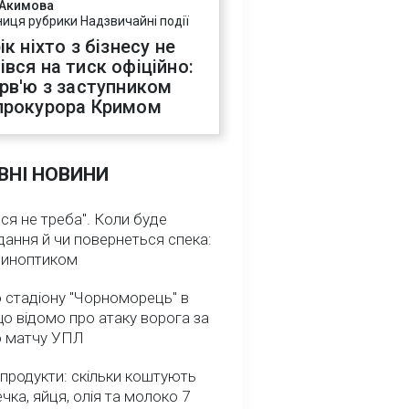
 Акимова
ниця рубрики Надзвичайні події
ік ніхто з бізнесу не
івся на тиск офіційно:
ерв'ю з заступником
прокурора Кримом
ВНІ НОВИНИ
ся не треба". Коли буде
ання й чи повернеться спека:
 синоптиком
 стадіону "Чорноморець" в
що відомо про атаку ворога за
о матчу УПЛ
 продукти: скільки коштують
речка, яйця, олія та молоко 7