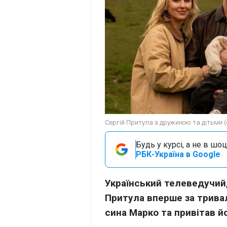
Сергій Притула з дружиною та дітьми (ф
Будь у курсі, а не в шоц
РБК-Україна в Google
Український телеведучий,
Притула вперше за трива
сина Марко та привітав й