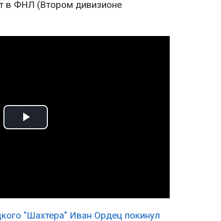
т в ФНЛ (Втором дивизионе
Play
Video
кого "Шахтера" Иван Ордец покинул