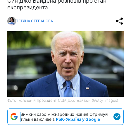
Син Джо Байдена розповів про стан
експрезидента
ТЕТЯНА СТЕПАНОВА
Фото: колишній президент США Джо Байден (Getty Images)
Вимкни хаос міжнародних новин! Отримуй
тільки важливе з
РБК-Україна у Google