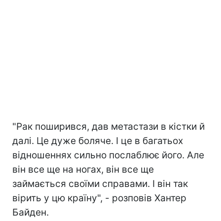
"Рак поширився, дав метастази в кістки й
далі. Це дуже боляче. І це в багатьох
відношеннях сильно послаблює його. Але
він все ще на ногах, він все ще
займається своїми справами. І він так
вірить у цю країну", - розповів Хантер
Байден.