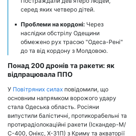
Постраждали дев'ятеро людей,
серед яких четверо дітей.
Проблеми на кордоні:
Через
наслідки обстрілу Одещини
обмежено рух трасою "Одеса-Рені"
до та від кордону з Молдовою.
Понад 200 дронів та ракети: як
відпрацювала ППО
У
Повітряних силах
повідомили, що
основним напрямком ворожого удару
стала Одеська область. Росіяни
випустили балістичні, протикорабельні та
протирадіолокаційні ракети (Іскандер-М/
С-400, Онікс, Х-31П) з Криму та акваторії