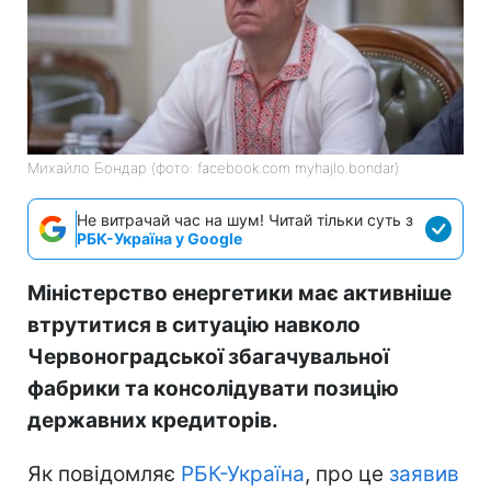
Михайло Бондар (фото: facebook.com myhajlo.bondar)
Не витрачай час на шум! Читай тільки суть з
РБК-Україна у Google
Міністерство енергетики має активніше
втрутитися в ситуацію навколо
Червоноградської збагачувальної
фабрики та консолідувати позицію
державних кредиторів.
Як повідомляє
РБК-Україна
, про це
заявив