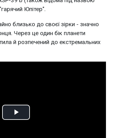
ASP-39 b (також відома під назвою
"гарячий Юпітер".
йно близько до своєї зірки - значно
нця. Через це один бік планети
ітила й розпечений до екстремальних
Play
Video