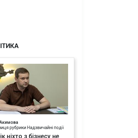
ІТИКА
 Акимова
ниця рубрики Надзвичайні події
ік ніхто з бізнесу не