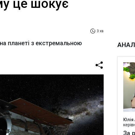
му це шокує
3 хв
 на планеті з екстремальною
АНАЛ
Юлія
керів
За р