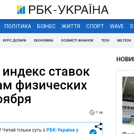
ПОЛІТИКА
БІЗНЕС
ЖИТТЯ
СПОРТ
WAVE
S
КУРС ДОЛАРА
ЕКОНОМІКА
ОСОБИСТІ ФІНАНСИ
TECH
MILTECH
НОВИ
 индекс ставок
ам физических
оября
1 хв
 Читай тільки суть з
РБК-Україна у