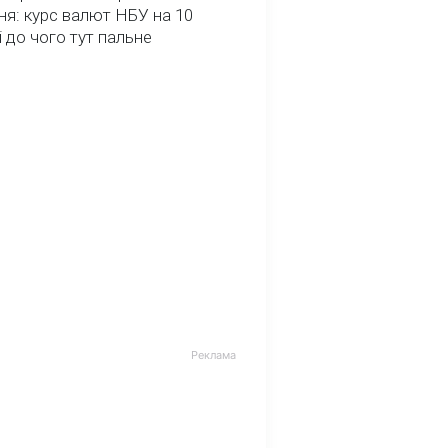
я: курс валют НБУ на 10
і до чого тут пальне