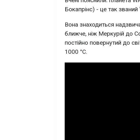
Вчені пояснили: планета W
Бокапрінс) - це так званий 
Вона знаходиться надзвича
ближче, ніж Меркурій до Со
постійно повернутий до св
1000 °C.