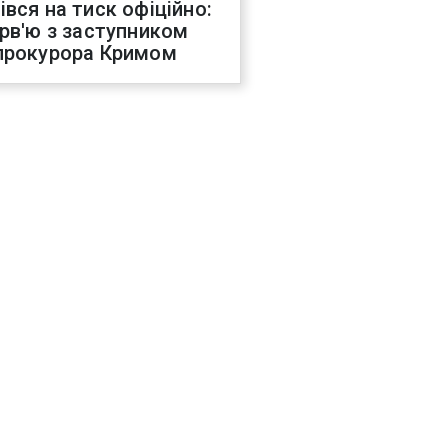
івся на тиск офіційно:
ерв'ю з заступником
прокурора Кримом