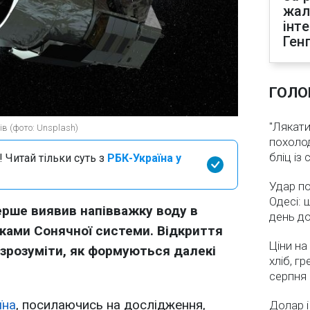
жал
інт
Ген
ГОЛО
"Лякати
в (фото: Unsplash)
похолод
бліц із
 Читай тільки суть з
РБК-Україна у
Удар по
Одесі: 
рше виявив напівважку воду в
день д
жами Сонячної системи. Відкриття
Ціни на
розуміти, як формуються далекі
хліб, г
серпня
їна
, посилаючись на дослідження,
Долар і