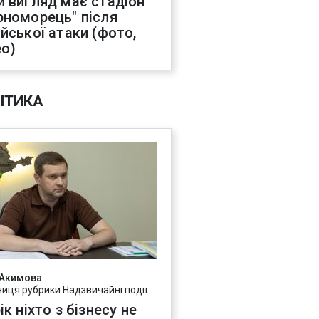
й вигляд має стадіон
рноморець" після
ійської атаки (фото,
ео)
ІТИКА
 Акимова
ниця рубрики Надзвичайні події
ік ніхто з бізнесу не