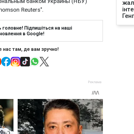
ональным банком Украины (НБУ)
жал
інт
homson Reuters".
Ген
ь головне! Підпишіться на наші
новлення в Google!
 нас там, де вам зручно!