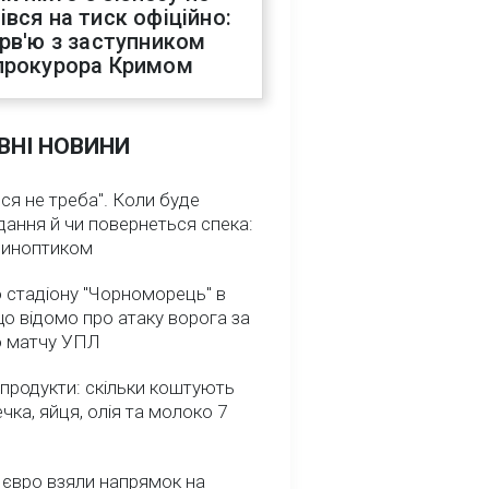
івся на тиск офіційно:
ерв'ю з заступником
прокурора Кримом
ВНІ НОВИНИ
ся не треба". Коли буде
ання й чи повернеться спека:
 синоптиком
 стадіону "Чорноморець" в
що відомо про атаку ворога за
о матчу УПЛ
 продукти: скільки коштують
речка, яйця, олія та молоко 7
 євро взяли напрямок на