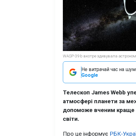
WASP-39 b вкотре здивувала астрономі
Не витрачай час на шум!
Google
Телескоп James Webb упе
атмосфері планети за ме
допоможе вченим краще з
світи.
Про це інформує
РБК-Укра