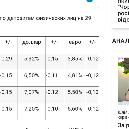
Яки
"Чо
рос
по депозитам физических лиц на 29
від
АНАЛ
+/-
доллар
+/-
евро
+/-
-0,29
5,32%
-0,15
3,85%
-0,12
-0,15
6,50%
-0,11
4,81%
-0,12
-0,15
7,07%
-0,12
5,50%
-0,13
-0,15
7,20%
-0,10
5,60%
-0,12
Юлія
керів
За р