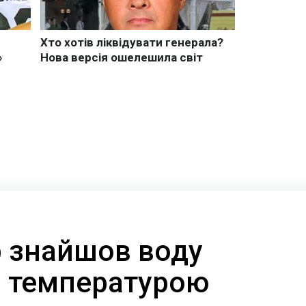
 знайшов воду
 з температурою