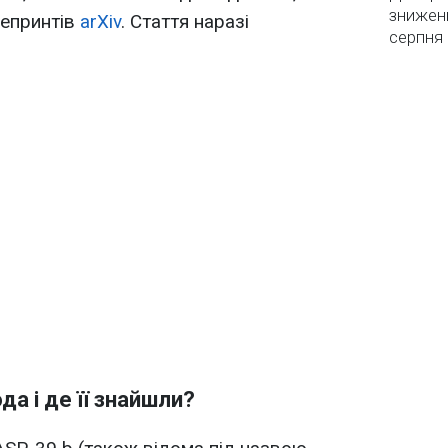
зниженн
репринтів
arXiv
. Стаття наразі
серпня 
а і де її знайшли?