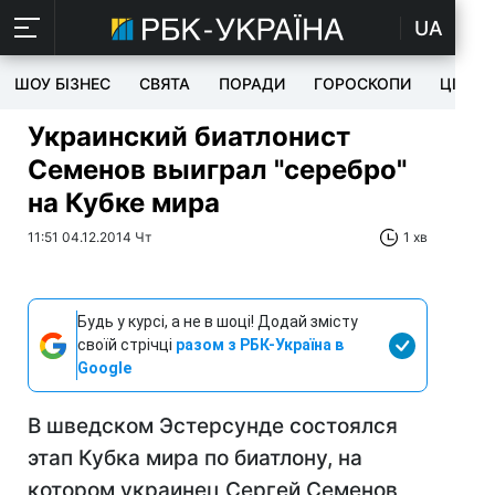
UA
ШОУ БІЗНЕС
СВЯТА
ПОРАДИ
ГОРОСКОПИ
ЦІКАВ
Украинский биатлонист
Семенов выиграл "серебро"
на Кубке мира
11:51 04.12.2014 Чт
1 хв
Будь у курсі, а не в шоці! Додай змісту
своїй стрічці
разом з РБК-Україна в
Google
В шведском Эстерсунде состоялся
этап Кубка мира по биатлону, на
котором украинец Сергей Семенов