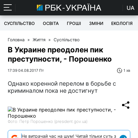
UA
СУСПІЛЬСТВО
ОСВІТА
ГРОШІ
ЗМІНИ
ЕКОЛОГІЯ
Головна
»
Життя
»
Суспільство
В Украине преодолен пик
преступности, - Порошенко
17:39 04.08.2017 Пт
1 хв
Однако коренной перелом в борьбе с
криминалом пока не достигнут
Фото: Петр Порошенко (president.gov.ua)
Не витрачай час на шум! Читай тільки суть з