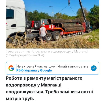
Фото: ремонт магістрального водопроводу у Марганці
(t.me/dnipropetrovskaODA)
Не витрачай час на шум! Читай тільки суть з
РБК-Україна у Google
Роботи з ремонту магістрального
водопроводу у Марганці
продовжуються. Треба замінити сотні
метрів труб.