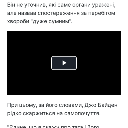
Він не уточнив, які саме органи уражені,
але назвав спостереження за перебігом
хвороби "дуже сумним".
Play
Video
При цьому, за його словами, Джо Байден
рідко скаржиться на самопочуття.
"Єдине, що я скажу про тата і його