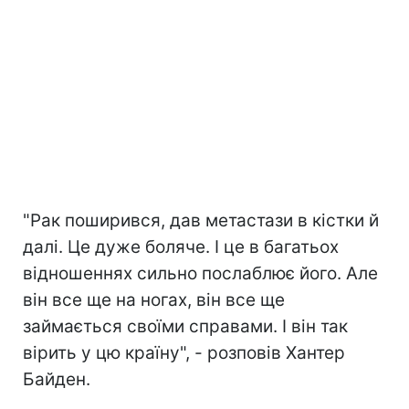
"Рак поширився, дав метастази в кістки й
далі. Це дуже боляче. І це в багатьох
відношеннях сильно послаблює його. Але
він все ще на ногах, він все ще
займається своїми справами. І він так
вірить у цю країну", - розповів Хантер
Байден.