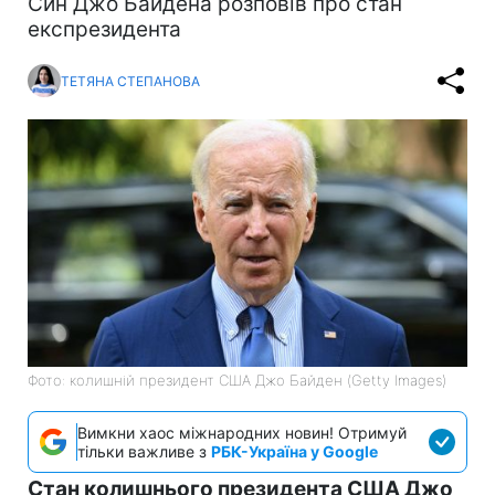
Син Джо Байдена розповів про стан
експрезидента
ТЕТЯНА СТЕПАНОВА
Фото: колишній президент США Джо Байден (Getty Images)
Вимкни хаос міжнародних новин! Отримуй
тільки важливе з
РБК-Україна у Google
Стан колишнього президента США Джо