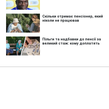
Головна
»
Бізнес
»
Енергетика
Запуск Червоноградської ЦЗФ
під загрозою: нардеп розкрив
деталі конфлікту
11:19 09.08.2026 Нд
2 хв