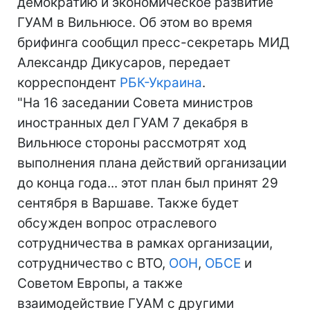
демократию и экономическое развитие
ГУАМ в Вильнюсе. Об этом во время
брифинга сообщил пресс-секретарь МИД
Александр Дикусаров, передает
корреспондент
РБК-Украина
.
"На 16 заседании Совета министров
иностранных дел ГУАМ 7 декабря в
Вильнюсе стороны рассмотрят ход
выполнения плана действий организации
до конца года... этот план был принят 29
сентября в Варшаве. Также будет
обсужден вопрос отраслевого
сотрудничества в рамках организации,
сотрудничество с ВТО,
ООН
,
ОБСЕ
и
Советом Европы, а также
взаимодействие ГУАМ с другими