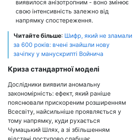
виявилося анізотропним - воно змінює
свою інтенсивність залежно від
напрямку спостереження.
Читайте більше
:
Шифр, який не зламали
за 600 років: вчені знайшли нову
зачіпку у манускрипті Войнича
Криза стандартної моделі
Дослідники виявили аномальну
закономірність: ефект, який раніше
пояснювали прискореним розширенням
Всесвіту, найсильніше проявляється у
тому напрямку, куди рухається
Чумацький Шлях, а зі збільшенням
відстані поступово слабшає.