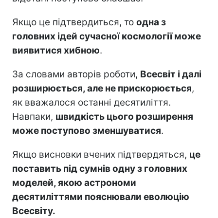
Якщо це підтвердиться, то
одна з
головних ідей сучасної космології може
виявитися хибною
.
За словами авторів роботи,
Всесвіт і далі
розширюється, але не прискорюється
,
як вважалося останні десятиліття.
Навпаки,
швидкість цього розширення
може поступово зменшуватися
.
Якщо висновки вчених підтвердяться,
це
поставить під сумнів одну з головних
моделей, якою астрономи
десятиліттями пояснювали еволюцію
Всесвіту.