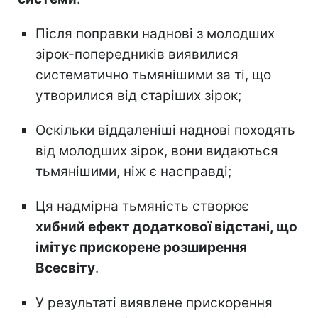
Після поправки наднові з молодших
зірок-попередників виявилися
систематично тьмянішими за ті, що
утворилися від старіших зірок;
Оскільки віддаленіші наднові походять
від молодших зірок, вони видаються
тьмянішими, ніж є насправді;
Ця надмірна тьмяність створює
хибний ефект додаткової відстані, що
імітує прискорене розширення
Всесвіту
.
У результаті виявлене прискорення