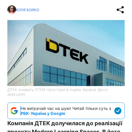
ЮЛІЯ БОЙКО
ДТЕК оновить STEM-простори в ліцеях України (фото:
dtek.com)
Не витрачай час на шум! Читай тільки суть з
РБК-Україна у Google
Компанія ДТЕК долучилася до реалізації
проєкту Modern Learning Spaces. В його