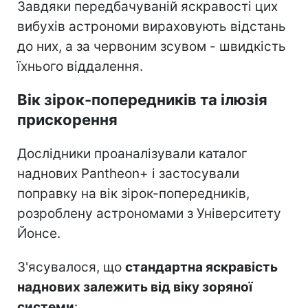
Завдяки передбачуваній яскравості цих
вибухів астрономи вираховують відстань
до них, а за червоним зсувом - швидкість
їхнього віддалення.
Вік зірок-попередників та ілюзія
прискорення
Дослідники проаналізували каталог
наднових Pantheon+ і застосували
поправку на вік зірок-попередників,
розроблену астрономами з Університету
Йонсе.
З'ясувалося, що
стандартна яскравість
наднових залежить від віку зоряної
системи
: