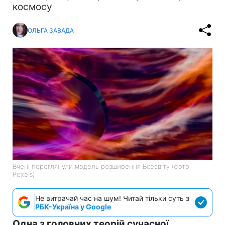
космосу
ОЛЬГА ЗАВАДА
Вчені переглянули модель розширення Всесвіту (фото:
Pexels)
Не витрачай час на шум! Читай тільки суть з
РБК-Україна у Google
Одна з головних теорій сучасної