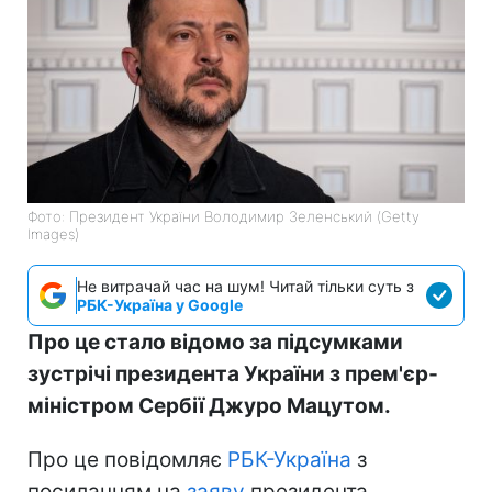
Фото: Президент України Володимир Зеленський (Getty
Images)
Не витрачай час на шум! Читай тільки суть з
РБК-Україна у Google
Про це стало відомо за підсумками
зустрічі президента України з прем'єр-
міністром Сербії Джуро Мацутом.
Про це повідомляє
РБК-Україна
з
посиланням на
заяву
президента