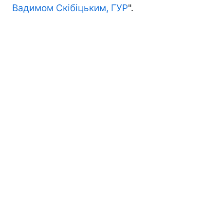
Вадимом Скібіцьким, ГУР
".