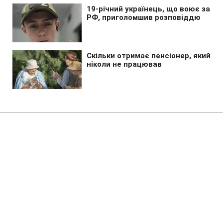
Головна
»
Новини
»
Війна в Україні
Росія за сім місяців виконала
річний план з виробництва
"Цирконів" та "Оніксів", - ГУР
08:28 10.08.2026 Пн
2 хв
Скільки ракет "Циркон" та "Онікс" вже