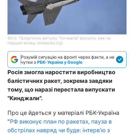
Фото: Призупинку випуску "Кинжалів" фіксують уже не
перший місяць (wikipedia.org)
Розумій ситуацію на фронті через факти, а не
чутки з
РБК-Україна у Google
Росія змогла наростити виробництво
балістичних ракет, зокрема завдяки
тому, що наразі перестала випускати
"Кинджали".
Про це йдеться у матеріалі РБК-Україна
"
РФ виконує план по ракетах, пауза в
обстрілах навряд чи буде: інтервʼю з