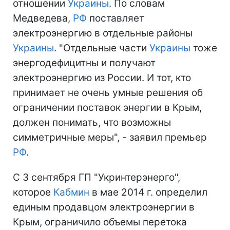
отношении
Украины
. По словам
Медведева,
РФ
поставляет
электроэнергию в отдельные районы
Украины
. "Отдельные части
Украины
тоже
энергодефицитны и получают
электроэнергию из России. И тот, кто
принимает не очень умные решения об
ограничении поставок энергии в Крым,
должен понимать, что возможны
симметричные меры", - заявил премьер
РФ
.
С 3 сентября ГП "Укринтерэнерго",
которое
Кабмин
в мае 2014 г. определил
единым продавцом электроэнергии в
Крым, ограничило объемы перетока