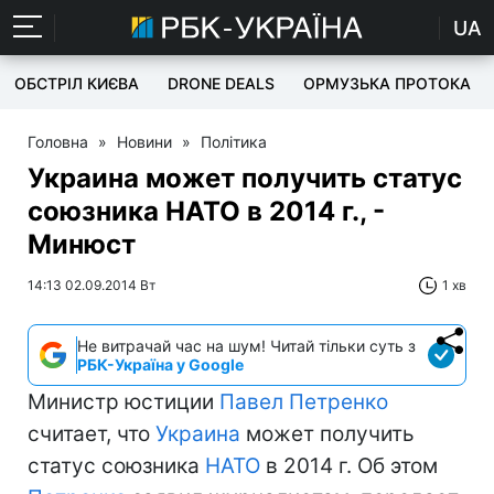
UA
ОБСТРІЛ КИЄВА
DRONE DEALS
ОРМУЗЬКА ПРОТОКА
Головна
»
Новини
»
Політика
Украина может получить статус
союзника НАТО в 2014 г., -
Минюст
14:13 02.09.2014 Вт
1 хв
Не витрачай час на шум! Читай тільки суть з
РБК-Україна у Google
Министр юстиции
Павел Петренко
считает, что
Украина
может получить
статус союзника
НАТО
в 2014 г. Об этом