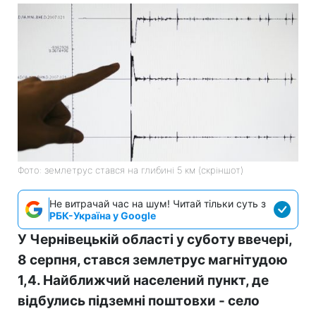
Фото: землетрус стався на глибині 5 км (скріншот)
Не витрачай час на шум! Читай тільки суть з
РБК-Україна у Google
У Чернівецькій області у суботу ввечері,
8 серпня, стався землетрус магнітудою
1,4. Найближчий населений пункт, де
відбулись підземні поштовхи - село