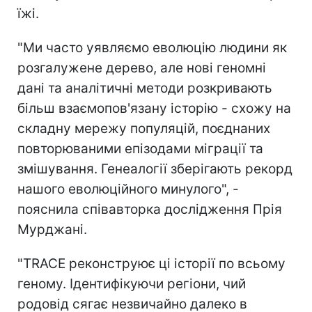
їжі.
"Ми часто уявляємо еволюцію людини як
розгалужене дерево, але нові геномні
дані та аналітичні методи розкривають
більш взаємопов'язану історію - схожу на
складну мережу популяцій, поєднаних
повторюваними епізодами міграції та
змішування. Генеалогії зберігають рекорд
нашого еволюційного минулого", -
пояснила співавторка дослідження Прія
Мурджані.
"TRACE реконструює ці історії по всьому
геному. Ідентифікуючи регіони, чий
родовід сягає незвичайно далеко в