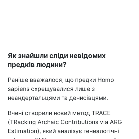
Як знайшли сліди невідомих
предків людини?
Раніше вважалося, що предки Homo
sapiens схрещувалися лише з
неандертальцями та денисівцями.
Вчені створили новий метод TRACE
(TRacking Archaic Contributions via ARG
Estimation), який аналізує генеалогічні