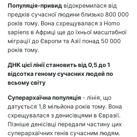
Популяція-привид
відокремилася від
предків сучасної людини близько 800 000
років тому. Вона схрещувалася з Homo
sapiens в Африці ще до їхньої масштабної
міграції до Європи та Азії понад 50 000
років тому.
ДНК цієї лінії становить від 0,5 до 1
відсотка геному сучасних людей по
всьому світу
Суперархаїчна популяція
- лінія, що
датується 1,8 мільйона років тому. Вона
схрещувалася з денисівцями в Євразії.
Пізніше денісівці передали частину цих
суперархаїчних генів сучасним людям.