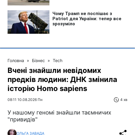
Головна
»
Бізнес
»
Tech
Вчені знайшли невідомих
предків людини: ДНК змінила
історію Homo sapiens
08:11 10.08.2026 Пн
4 хв
У нашому геномі знайшли таємничих
"привидів"
ОЛЬГА ЗАВАДА