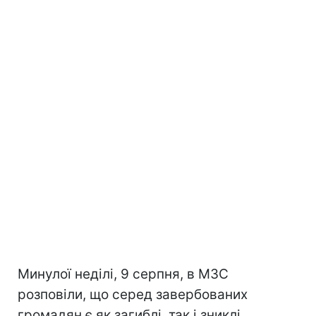
Минулої неділі, 9 серпня, в МЗС
розповіли, що серед завербованих
громадян є як загиблі, так і зниклі