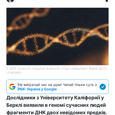
У ДНК сучасної людини знайшли сліди невідомих видів (фото:
Unsplash)
Не витрачай час на шум! Читай тільки суть з
РБК-Україна у Google
Дослідники з Університету Каліфорнії у
Берклі виявили в геномі сучасних людей
фрагменти ДНК двох невідомих предків.