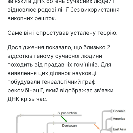
зв'язки в ДНК сотень сучасних людей і
відновлює родові лінії без використання
викопних решток.
Саме він і спростував усталену теорію.
Дослідження показало, що близько 2
відсотків геному сучасної людини
походить від прадавніх гомінінів. Для
виявлення цих ділянок науковці
побудували генеалогічний граф
рекомбінації, який відображає зв'язки
ДНК крізь час.