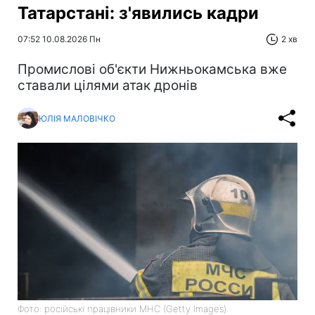
Татарстані: з'явились кадри
07:52 10.08.2026 Пн
2 хв
Промислові об'єкти Нижньокамська вже
ставали цілями атак дронів
ЮЛІЯ МАЛОВІЧКО
Фото: російські працівники МНС (Getty Images)