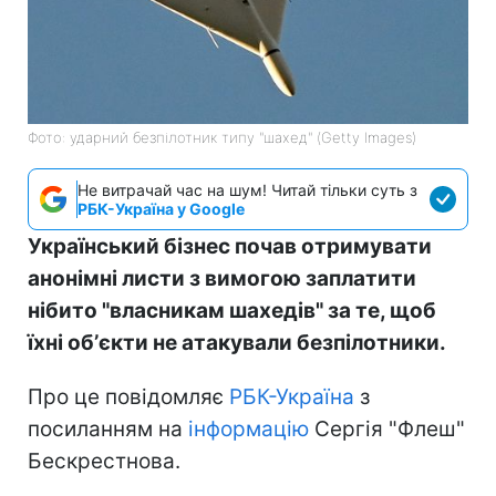
Фото: ударний безпілотник типу "шахед" (Getty Images)
Не витрачай час на шум! Читай тільки суть з
РБК-Україна у Google
Український бізнес почав отримувати
анонімні листи з вимогою заплатити
нібито "власникам шахедів" за те, щоб
їхні обʼєкти не атакували безпілотники.
Про це повідомляє
РБК-Україна
з
посиланням на
інформацію
Сергія "Флеш"
Бескрестнова.