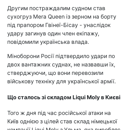
Другим постраждалим судном став
сухогруз Mera Queen із зерном на борту
під прапором Гвінеї-Бісау - унаслідок
удару загинув один член екіпажу,
повідомили українська влада.
Міноборони Росії підтвердило удари по
двох вантажних суднах, не назвавши їх,
стверджуючи, що вони перевозили
військову техніку для української армії.
Що сталось зі складом Liqui Moly в Києві
Того ж дня під час російської атаки на
Київ однією з цілей став склад німецької
компанії Liqui Moly з Ульма, яка виробляє