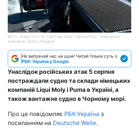
Фото: атаки Росії в Чорному морі торкнулись і німецьких
компаній (Getty Images)
Не витрачай час на шум! Читай тільки суть з
РБК-Україна у Google
Унаслідок російських атак 5 серпня
постраждали судно та склади німецьких
компаній Liqui Moly і Puma в Україні, а
також вантажне судно в Чорному морі.
Про це повідомляє
РБК-Україна
з
посиланням на
Deutsche Welle
.