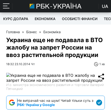
UA
КУРС ДОЛАРА
ЕКОНОМІКА
ОСОБИСТІ ФІНАНСИ
TEC
Головна
»
Бізнес
»
Економіка
Украина еще не подавала в ВТО
жалобу на запрет России на
ввоз растительной продукции
18:32 23.10.2014 Чт
1 хв
И.о. министра экономического развития и торговли Валерий
Пятницкий
Не витрачай час на шум! Читай тільки суть з
РБК-Україна у Google