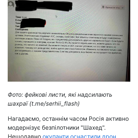
Фото: фейкові листи, які надсилають
шахраї (t.me/serhii_flash)
Нагадаємо, останнім часом Росія активно
модернізує безпілотники "Шахед".
Нещодавно
окупанти оснастили дрон