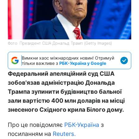
Фото: Президент США Дональд Трамп (Getty Images)
Вимкни хаос міжнародних новин! Отримуй
тільки важливе з
РБК-Україна у Google
Федеральний апеляційний суд США
зобов'язав адміністрацію Дональда
Трампа зупинити будівництво бальної
зали вартістю 400 млн доларів на місці
знесеного Східного крила Білого дому.
Про це повідомляє
РБК-Україна
з
посиланням на
Reuters.