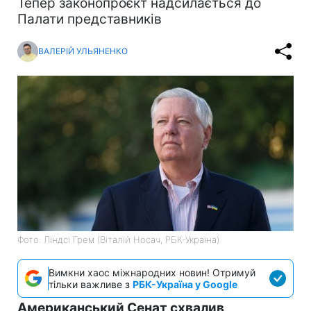
Тепер законопроєкт надсилається до
Палати представників
ВАЛЕРІЙ УЛЬЯНЕНКО
Фото: Ліндсі Грем (Віталій Носач, РБК-Україна)
Вимкни хаос міжнародних новин! Отримуй
тільки важливе з
РБК-Україна у Google
Американський Сенат схвалив