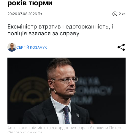
років тюрми
20:26 07.08.2026 Пт
2 хв
Ексміністр втратив недоторканність, і
поліція взялася за справу
СЕРГІЙ КОЗАЧУК
Фото: колишній міністр закордонних справ Угорщини Петер
Сійярто (flickr.com)