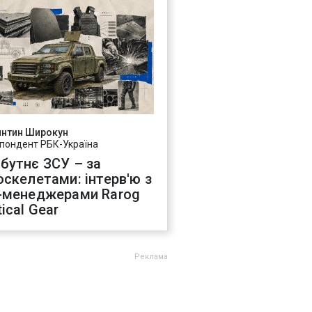
янтин Широкун
пондент РБК-Україна
бутнє ЗСУ – за
оскелетами: інтерв'ю з
-менеджерами Rarog
ical Gear