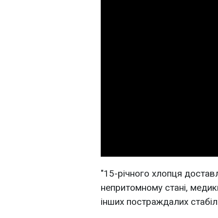
"15-річного хлопця доставл
непритомному стані, медики
інших постраждалих стабіль