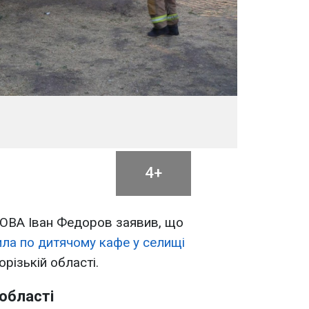
4+
 ОВА Іван Федоров заявив, що
ла по дитячому кафе у селищі
різькій області.
 області