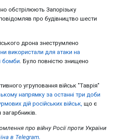
ярно обстрілюють Запорізьку
овідомляв про будівництво шести
сійського дрона знеструмлено
яни використали для атаки на
і бомби
. Було повністю знищено
ивного угруповання військ "Таврія"
зькому напрямку за останні три доби
рмових дій російських військ,
що є
 загарбників.
омлення про війну Росії проти України
їна в Telegram.