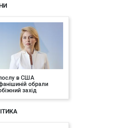
НИ
послу в США
фанішиній обрали
обіжний захід
ІТИКА