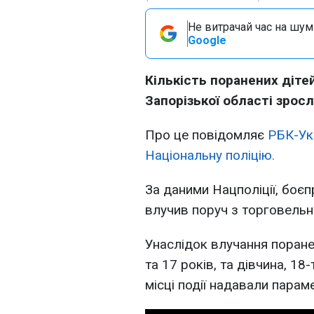
Не витрачай час на шум!
Google
Кількість поранених діте
Запорізької області зросла
Про це повідомляє
РБК-Ук
Національну поліцію.
За даними Нацполіції, боєп
влучив поруч з торговельн
Унаслідок влучання поранен
та 17 років, та дівчина, 1
місці події надавали параме