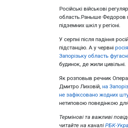
Російські військові регул
область.Раныше Федоров п
підземних шкіл у регіоні.
У серпні після падіння ро
підстанцію. А у червні
росі
Запорізьку область фугасн
будинок, де жили цивільні.
Як розповыв речник Операт
Дмитро Лиховій,
на Запорі
не зафіксовано жодних шту
нетиповою поведінкою для
Термінові та важливі повід
читайте на каналі
РБК-Укра