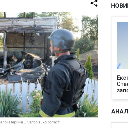
НОВИ
Екс
Сте
зап
АНАЛ
алокатеринівці Запорізької області