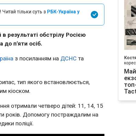
 Читай тільки суть з
РБК-Україна у
й в результаті обстрілу Росією
 до п'яти осіб.
раїна
з посиланням на
ДСНС
та
Кост
корес
Май
екз
рипас, тип якого встановлюється,
топ
им кіоском.
Tact
ня отримали четверо дітей: 11, 14, 15
8-ти років. Допомогу постраждалим на
дики поліції.