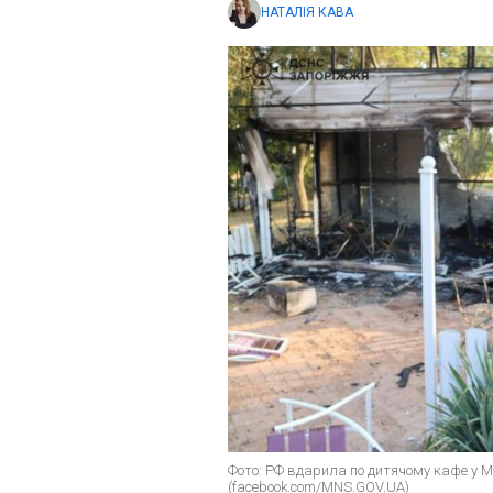
НАТАЛІЯ КАВА
Фото: РФ вдарила по дитячому кафе у М
(facebook.com/MNS.GOV.UA)