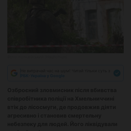
Фото: поліцейський (Нацполіція)
Не витрачай час на шум! Читай тільки суть з
РБК-Україна у Google
Озброєний зловмисник після вбивства
співробітника поліції на Хмельниччині
втік до лісосмуги, де продовжив діяти
агресивно і становив смертельну
небезпеку для людей. Його ліквідували