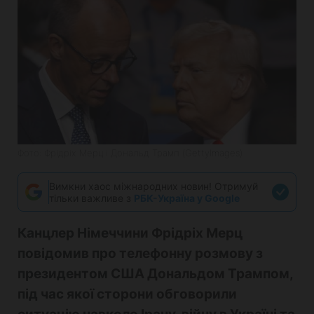
Фото: Фрідріх Мерц і Дональд Трамп (GettyImages)
Вимкни хаос міжнародних новин! Отримуй
тільки важливе з
РБК-Україна у Google
Канцлер Німеччини Фрідріх Мерц
повідомив про телефонну розмову з
президентом США Дональдом Трампом,
під час якої сторони обговорили