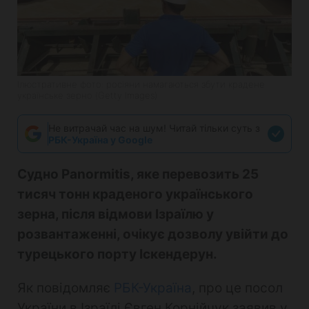
Ілюстративне фото: росіяни намагаються збути крадене
українське зерно (Getty Images)
Не витрачай час на шум! Читай тільки суть з
РБК-Україна у Google
Судно Panormitis, яке перевозить 25
тисяч тонн краденого українського
зерна, після відмови Ізраїлю у
розвантаженні, очікує дозволу увійти до
турецького порту Іскендерун.
Як повідомляє
РБК-Україна
, про це посол
України в Ізраїлі Євген Корнійчук заявив у