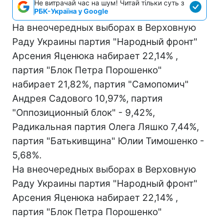
Не витрачай час на шум! Читай тільки суть з
РБК-Україна у Google
На внеочередных выборах в Верховную
Раду Украины партия "Народный фронт"
Арсения Яценюка набирает 22,14% ,
партия "Блок Петра Порошенко"
набирает 21,82%, партия "Самопомич"
Андрея Садового 10,97%, партия
"Оппозиционный блок" - 9,42%,
Радикальная партия Олега Ляшко 7,44%,
партия "Батькивщина" Юлии Тимошенко -
5,68%.
На внеочередных выборах в Верховную
Раду Украины партия "Народный фронт"
Арсения Яценюка набирает 22,14% ,
партия "Блок Петра Порошенко"