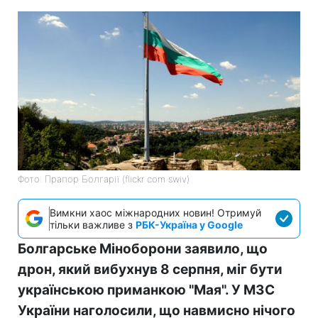
Фото: Прапор Болгарії (flickr com swiv)
Вимкни хаос міжнародних новин! Отримуй
тільки важливе з
РБК-Україна у Google
Болгарське Міноборони заявило, що
дрон, який вибухнув 8 серпня, міг бути
українською приманкою "Мая". У МЗС
України наголосили, що навмисно нічого