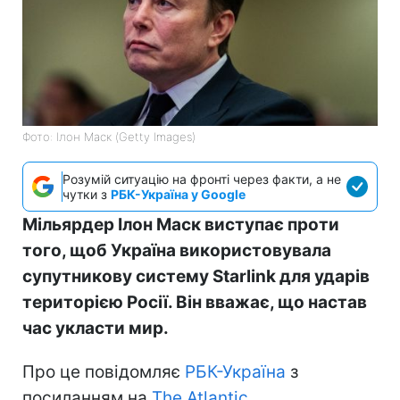
Фото: Ілон Маск (Getty Images)
Розумій ситуацію на фронті через факти, а не
чутки з
РБК-Україна у Google
Мільярдер Ілон Маск виступає проти
того, щоб Україна використовувала
супутникову систему Starlink для ударів
територією Росії. Він вважає, що настав
час укласти мир.
Про це повідомляє
РБК-Україна
з
посиланням на
The Atlantic
.