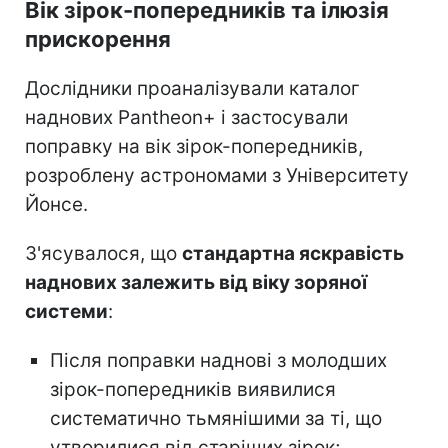
Вік зірок-попередників та ілюзія
прискорення
Дослідники проаналізували каталог
наднових Pantheon+ і застосували
поправку на вік зірок-попередників,
розроблену астрономами з Університету
Йонсе.
З'ясувалося, що
стандартна яскравість
наднових залежить від віку зоряної
системи
:
Після поправки наднові з молодших
зірок-попередників виявилися
систематично тьмянішими за ті, що
утворилися від старіших зірок;