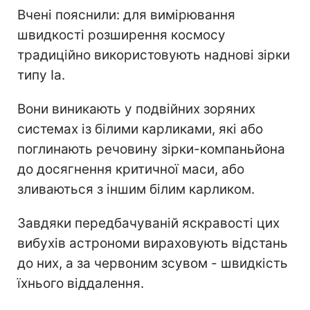
Вчені пояснили: для вимірювання
швидкості розширення космосу
традиційно використовують наднові зірки
типу Ia.
Вони виникають у подвійних зоряних
системах із білими карликами, які або
поглинають речовину зірки-компаньйона
до досягнення критичної маси, або
зливаються з іншим білим карликом.
Завдяки передбачуваній яскравості цих
вибухів астрономи вираховують відстань
до них, а за червоним зсувом - швидкість
їхнього віддалення.