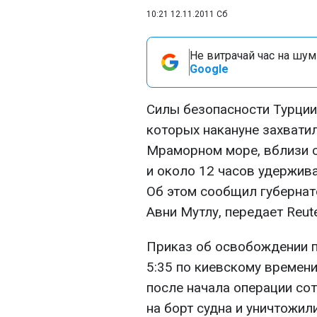
10:21 12.11.2011 Сб
Не витрачай час на шум!
Google
Силы безопасности Турции
которых накануне захвати
Мраморном море, вблизи с
и около 12 часов удержив
Об этом сообщил губернат
Авни Мутлу, передает Reute
Приказ об освобождении па
5:35 по киевскому времени
после начала операции со
на борт судна и уничтожил