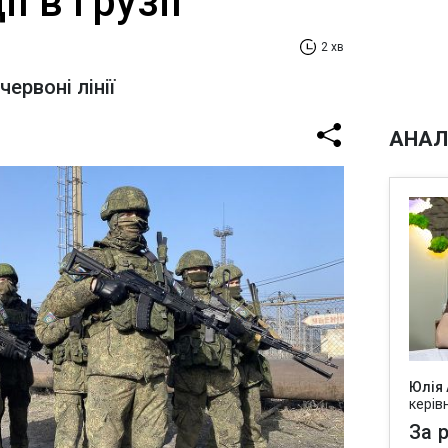
ї в Грузії
2 хв
ервоні лінії
АНАЛ
Юлія
керів
За р