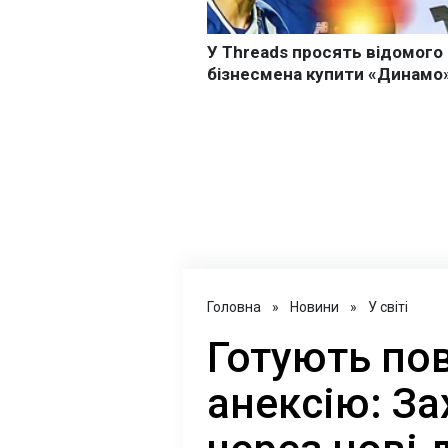
Головна
»
Новини
»
У світі
Готують по
анексію: За