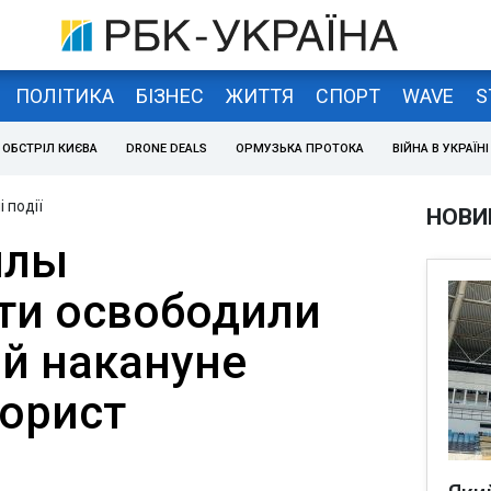
ПОЛІТИКА
БІЗНЕС
ЖИТТЯ
СПОРТ
WAVE
S
ОБСТРІЛ КИЄВА
DRONE DEALS
ОРМУЗЬКА ПРОТОКА
ВІЙНА В УКРАЇНІ
 події
НОВИ
илы
ти освободили
й накануне
рорист