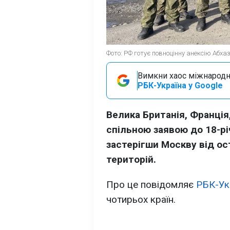
Фото: РФ готує повноцінну анексію Абхазі
Вимкни хаос міжнародн
РБК-Україна у Google
Велика Британія, Франція,
спільною заявою до 18-рі
застерігши Москву від ос
територій.
Про це повідомляє
РБК-Ук
чотирьох країн.