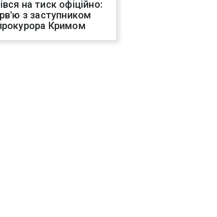
івся на тиск офіційно:
ерв'ю з заступником
прокурора Кримом