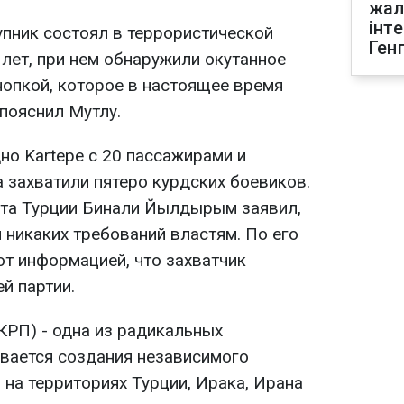
жал
інт
упник состоял в террористической
Ген
 лет, при нем обнаружили окутанное
нопкой, которое в настоящее время
 пояснил Мутлу.
но Kartepe с 20 пассажирами и
 захватили пятеро курдских боевиков.
рта Турции Бинали Йылдырым заявил,
 никаких требований властям. По его
ют информацией, что захватчик
й партии.
КРП) - одна из радикальных
ивается создания независимого
- на территориях Турции, Ирака, Ирана