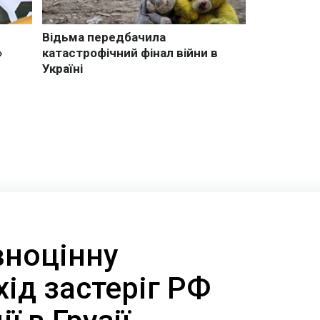
вноцінну
хід застеріг РФ