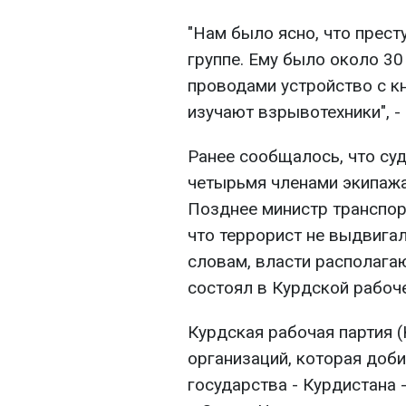
"Нам было ясно, что прест
группе. Ему было около 30
проводами устройство с к
изучают взрывотехники", -
Ранее сообщалось, что суд
четырьмя членами экипажа
Позднее министр транспо
что террорист не выдвигал
словам, власти располага
состоял в Курдской рабоче
Курдская рабочая партия (
организаций, которая доб
государства - Курдистана 