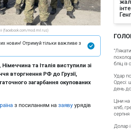
жал
інт
Ген
ї (facebook.com/mod.mil.rus)
ГОЛО
их новин! Отримуй тільки важливе з
"Лякати
похолод
бліц із
 Німеччина та Італія виступили зі
ччя вторгнення РФ до Грузії,
Удар по
таточного загарбання окупованих
Одесі: 
день д
Ціни на
раїна
з посиланням на
заяву
урядів
хліб, г
серпня
Долар і