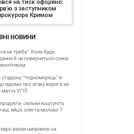
івся на тиск офіційно:
ерв'ю з заступником
прокурора Кримом
ВНІ НОВИНИ
ся не треба". Коли буде
ання й чи повернеться спека:
 синоптиком
 стадіону "Чорноморець" в
що відомо про атаку ворога за
о матчу УПЛ
 продукти: скільки коштують
речка, яйця, олія та молоко 7
 євро взяли напрямок на