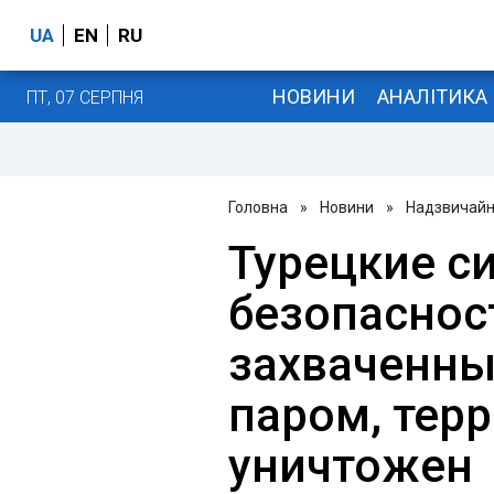
UA
EN
RU
НОВИНИ
АНАЛІТИКА
ПТ, 07 СЕРПНЯ
Головна
»
Новини
»
Надзвичайні
Турецкие с
безопаснос
захваченны
паром, тер
уничтожен