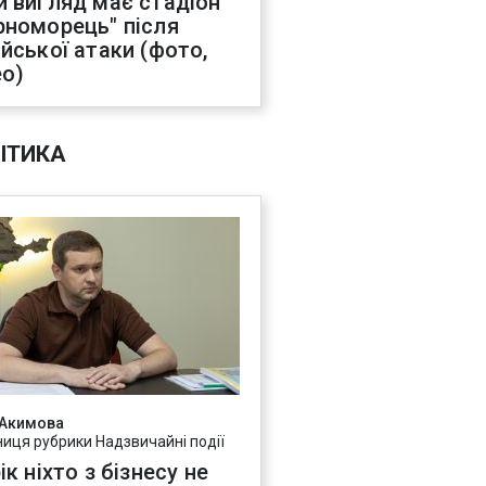
й вигляд має стадіон
рноморець" після
ійської атаки (фото,
ео)
ІТИКА
 Акимова
ниця рубрики Надзвичайні події
ік ніхто з бізнесу не