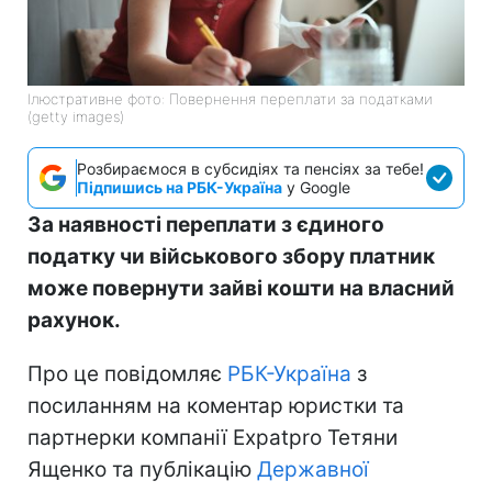
Ілюстративне фото: Повернення переплати за податками
(getty images)
Розбираємося в субсидіях та пенсіях за тебе!
Підпишись на РБК-Україна
у Google
За наявності переплати з єдиного
податку чи військового збору платник
може повернути зайві кошти на власний
рахунок.
Про це повідомляє
РБК-Україна
з
посиланням на коментар юристки та
партнерки компанії Expatpro Тетяни
Ященко та публікацію
Державної