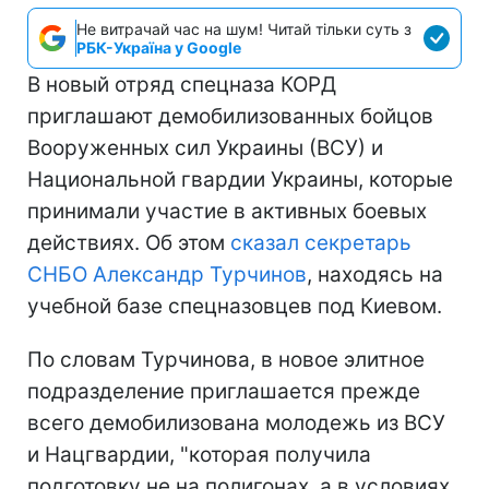
Не витрачай час на шум! Читай тільки суть з
РБК-Україна у Google
В новый отряд спецназа КОРД
приглашают демобилизованных бойцов
Вооруженных сил Украины (ВСУ) и
Национальной гвардии Украины, которые
принимали участие в активных боевых
действиях. Об этом
сказал секретарь
СНБО Александр Турчинов
, находясь на
учебной базе спецназовцев под Киевом.
По словам Турчинова, в новое элитное
подразделение приглашается прежде
всего демобилизована молодежь из ВСУ
и Нацгвардии, "которая получила
подготовку не на полигонах, а в условиях