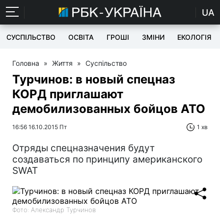
UA
СУСПІЛЬСТВО
ОСВІТА
ГРОШІ
ЗМІНИ
ЕКОЛОГІЯ
Головна
»
Життя
»
Суспільство
Турчинов: в новый спецназ
КОРД приглашают
демобилизованных бойцов АТО
16:56 16.10.2015 Пт
1 хв
Отряды спецназначения будут
создаваться по принципу американского
SWAT
Фото: Александр Турчинов