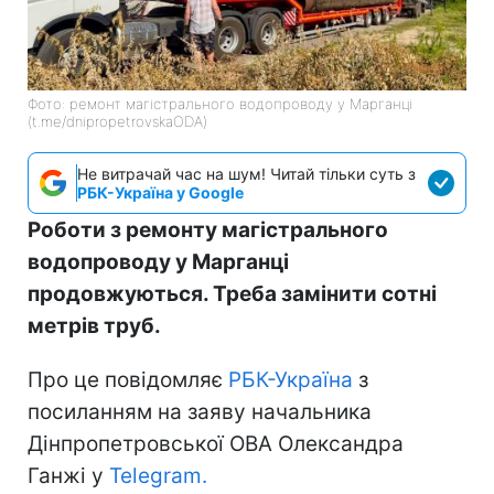
Фото: ремонт магістрального водопроводу у Марганці
(t.me/dnipropetrovskaODA)
Не витрачай час на шум! Читай тільки суть з
РБК-Україна у Google
Роботи з ремонту магістрального
водопроводу у Марганці
продовжуються. Треба замінити сотні
метрів труб.
Про це повідомляє
РБК-Україна
з
посиланням на заяву начальника
Дінпропетровської ОВА Олександра
Ганжі у
Telegram.