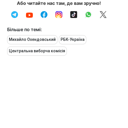
Або читайте нас там, де вам зручно!
Більше по темі:
Михайло Охендовський
РБК-Україна
Центральна виборча комісія