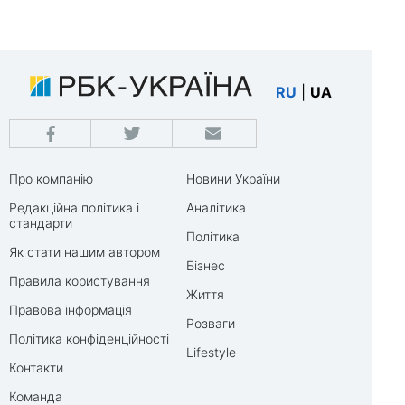
RU
|
UA
Про компанію
Новини України
Редакційна політика і
Аналітика
стандарти
Політика
Як стати нашим автором
Бізнес
Правила користування
Життя
Правова інформація
Розваги
Політика конфіденційності
Lifestyle
Контакти
Команда