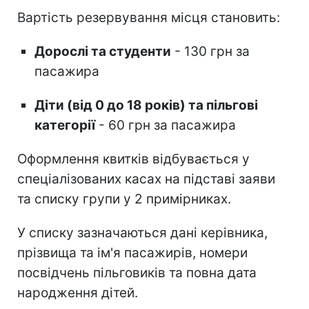
Вартість резервування місця становить:
Дорослі та студенти
- 130 грн за
пасажира
Діти (від 0 до 18 років) та пільгові
категорії
- 60 грн за пасажира
Оформлення квитків відбувається у
спеціалізованих касах на підставі заяви
та списку групи у 2 примірниках.
У списку зазначаються дані керівника,
прізвища та ім'я пасажирів, номери
посвідчень пільговиків та повна дата
народження дітей.