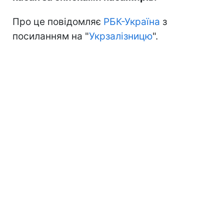
Про це повідомляє
РБК-Україна
з
посиланням на "
Укрзалізницю
".