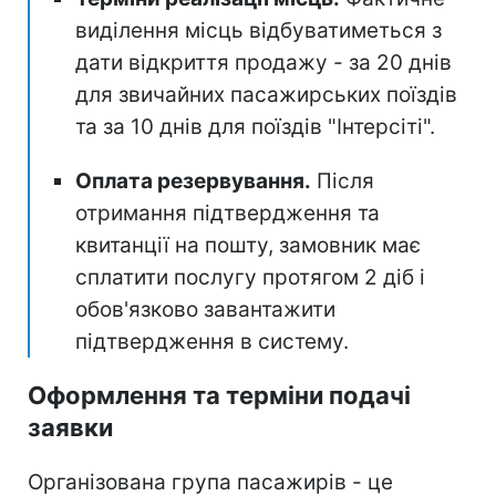
виділення місць відбуватиметься з
дати відкриття продажу - за 20 днів
для звичайних пасажирських поїздів
та за 10 днів для поїздів "Інтерсіті".
Оплата резервування.
Після
отримання підтвердження та
квитанції на пошту, замовник має
сплатити послугу протягом 2 діб і
обов'язково завантажити
підтвердження в систему.
Оформлення та терміни подачі
заявки
Організована група пасажирів - це