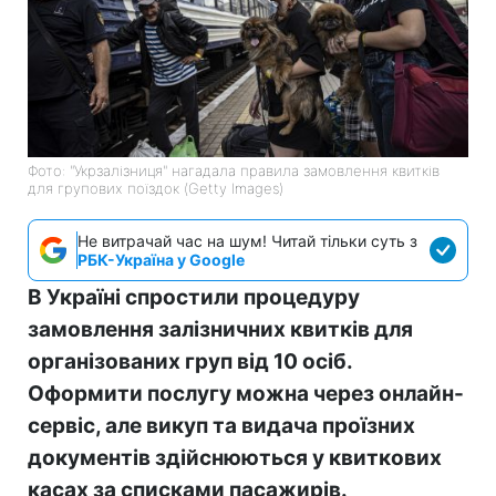
Фото: "Укрзалізниця" нагадала правила замовлення квитків
для групових поїздок (Getty Images)
Не витрачай час на шум! Читай тільки суть з
РБК-Україна у Google
В Україні спростили процедуру
замовлення залізничних квитків для
організованих груп від 10 осіб.
Оформити послугу можна через онлайн-
сервіс, але викуп та видача проїзних
документів здійснюються у квиткових
касах за списками пасажирів.