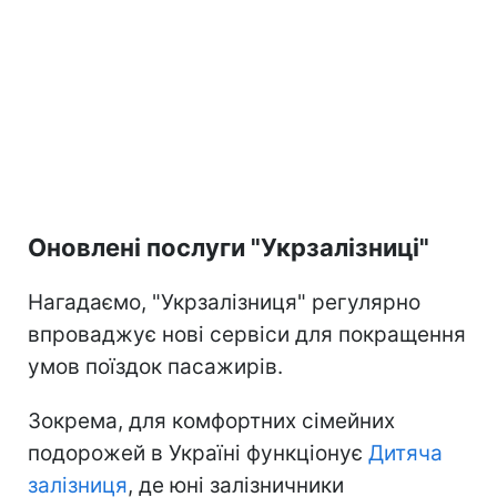
Оновлені послуги "Укрзалізниці"
Нагадаємо, "Укрзалізниця" регулярно
впроваджує нові сервіси для покращення
умов поїздок пасажирів.
Зокрема, для комфортних сімейних
подорожей в Україні функціонує
Дитяча
залізниця
, де юні залізничники