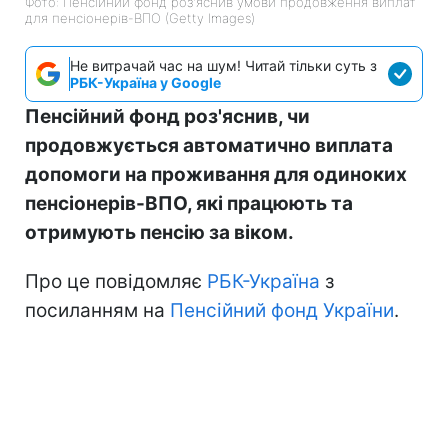
Фото: Пенсійний фонд роз'яснив умови продовження виплат
для пенсіонерів-ВПО (Getty Images)
Не витрачай час на шум! Читай тільки суть з
РБК-Україна у Google
Пенсійний фонд роз'яснив, чи
продовжується автоматично виплата
допомоги на проживання для одиноких
пенсіонерів-ВПО, які працюють та
отримують пенсію за віком.
Про це повідомляє
РБК-Україна
з
посиланням на
Пенсійний фонд України
.