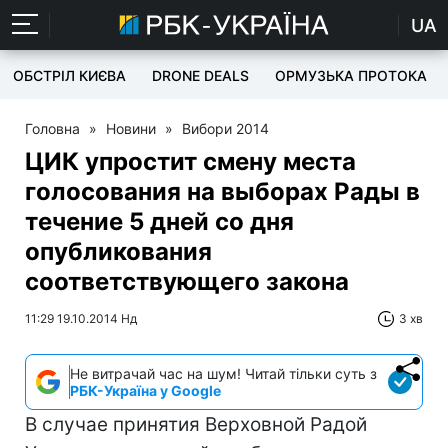
UA
ОБСТРІЛ КИЄВА
DRONE DEALS
ОРМУЗЬКА ПРОТОКА
Головна
»
Новини
»
Вибори 2014
ЦИК упростит смену места
голосования на выборах Рады в
течение 5 дней со дня
опубликования
соответствующего закона
11:29 19.10.2014 Нд
3 хв
Не витрачай час на шум! Читай тільки суть з
РБК-Україна у Google
В случае принятия Верховной Радой