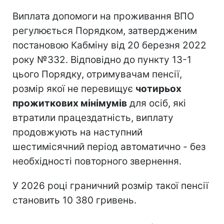
Виплата допомоги на проживання ВПО
регулюється Порядком, затвердженим
постановою Кабміну від 20 березня 2022
року №332. Відповідно до пункту 13-1
цього Порядку, отримувачам пенсії,
розмір якої не перевищує
чотирьох
прожиткових мінімумів
для осіб, які
втратили працездатність, виплату
продовжують на наступний
шестимісячний період автоматично - без
необхідності повторного звернення.
У 2026 році граничний розмір такої пенсії
становить 10 380 гривень.