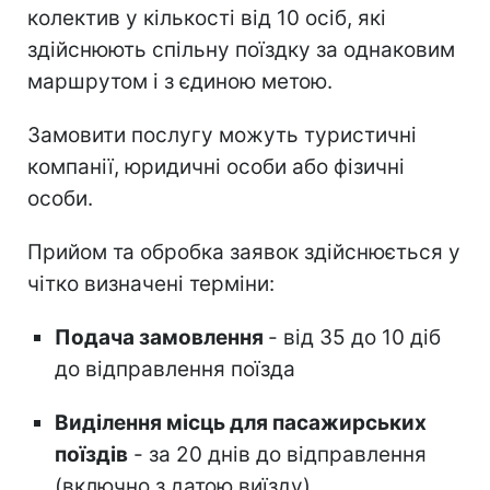
колектив у кількості від 10 осіб, які
здійснюють спільну поїздку за однаковим
маршрутом і з єдиною метою.
Замовити послугу можуть туристичні
компанії, юридичні особи або фізичні
особи.
Прийом та обробка заявок здійснюється у
чітко визначені терміни:
Подача замовлення
- від 35 до 10 діб
до відправлення поїзда
Виділення місць для пасажирських
поїздів
- за 20 днів до відправлення
(включно з датою виїзду).