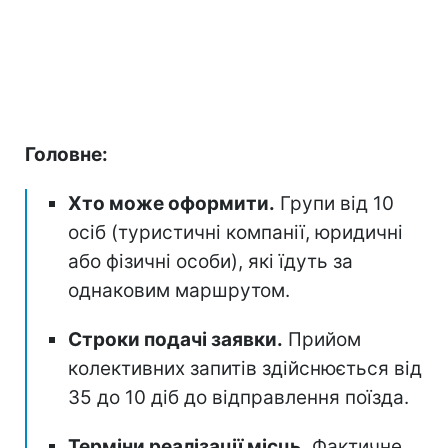
Головне:
Хто може оформити.
Групи від 10
осіб (туристичні компанії, юридичні
або фізичні особи), які їдуть за
однаковим маршрутом.
Строки подачі заявки.
Прийом
колективних запитів здійснюється від
35 до 10 діб до відправлення поїзда.
Терміни реалізації місць.
Фактичне