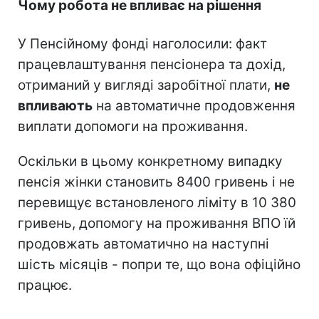
Чому робота не впливає на рішення
У Пенсійному фонді наголосили: факт
працевлаштування пенсіонера та дохід,
отриманий у вигляді заробітної плати,
не
впливають
на автоматичне продовження
виплати допомоги на проживання.
Оскільки в цьому конкретному випадку
пенсія жінки становить 8400 гривень і не
перевищує встановленого ліміту в 10 380
гривень, допомогу на проживання ВПО їй
продовжать автоматично на наступні
шість місяців - попри те, що вона офіційно
працює.