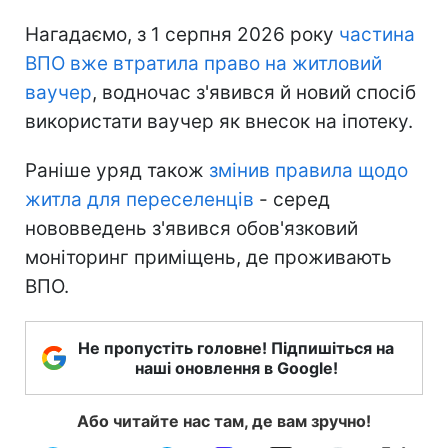
Нагадаємо, з 1 серпня 2026 року
частина
ВПО вже втратила право на житловий
ваучер
, водночас з'явився й новий спосіб
використати ваучер як внесок на іпотеку.
Раніше уряд також
змінив правила щодо
житла для переселенців
- серед
нововведень з'явився обов'язковий
моніторинг приміщень, де проживають
ВПО.
Не пропустіть головне! Підпишіться на
наші оновлення в Google!
Або читайте нас там, де вам зручно!