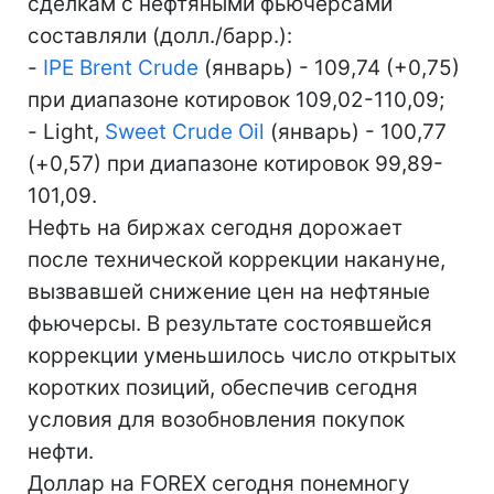
сделкам с нефтяными фьючерсами
составляли (долл./барр.):
-
IPE Brent Crude
(январь) - 109,74 (+0,75)
при диапазоне котировок 109,02-110,09;
- Light,
Sweet Crude Oil
(январь) - 100,77
(+0,57) при диапазоне котировок 99,89-
101,09.
Нефть на биржах сегодня дорожает
после технической коррекции накануне,
вызвавшей снижение цен на нефтяные
фьючерсы. В результате состоявшейся
коррекции уменьшилось число открытых
коротких позиций, обеспечив сегодня
условия для возобновления покупок
нефти.
Доллар на FOREX сегодня понемногу