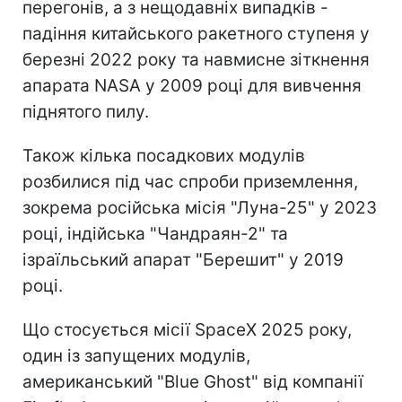
перегонів, а з нещодавніх випадків -
падіння китайського ракетного ступеня у
березні 2022 року та навмисне зіткнення
апарата NASA у 2009 році для вивчення
піднятого пилу.
Також кілька посадкових модулів
розбилися під час спроби приземлення,
зокрема російська місія "Луна-25" у 2023
році, індійська "Чандраян-2" та
ізраїльський апарат "Берешит" у 2019
році.
Що стосується місії SpaceX 2025 року,
один із запущених модулів,
американський "Blue Ghost" від компанії