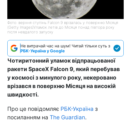
Фото: верхня ступінь Falcon 9 врізалась у поверхню Місяця
(Getty Images)Уламок летів до Місяця понад півтора року
після невдалого запуску
Не витрачай час на шум! Читай тільки суть з
РБК-Україна у Google
Чотиритонний уламок відпрацьованої
ракети SpaceX Falcon 9, який перебував
у космосі з минулого року, некеровано
врізався в поверхню Місяця на високій
швидкості.
Про це повідомляє
РБК-Україна
з
посиланням на
The Guardian
.