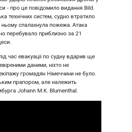
и - про це повідомило видання Bild.
ка технічних систем, судно втратило
а ньому спалахнула пожежа. Атака
дно перебувало приблизно за 21
еси.
ід час евакуації по судну вдарив ще
евіреними даними, ніхто не
екіпажу громадян Німеччини не було.
ським прапором, але належить
мбурга Johann M.K. Blumenthal.