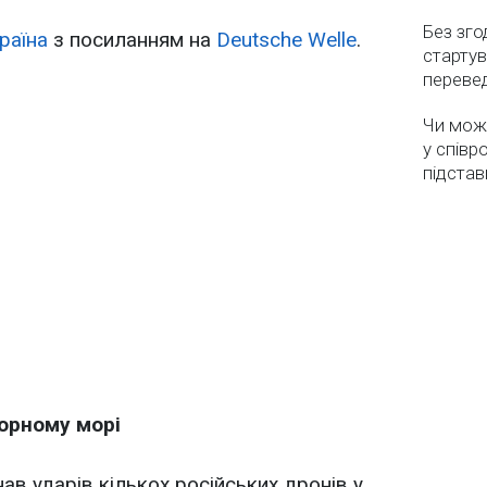
Без зго
раїна
з посиланням на
Deutsche Welle
.
стартув
перевед
Чи мож
у співр
підстав
Чорному морі
ав ударів кількох російських дронів у