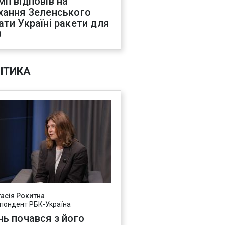
мп відповів на
хання Зеленського
ати Україні ракети для
О
ІТИКА
асія Рокитна
пондент РБК-Україна
нь почався з його