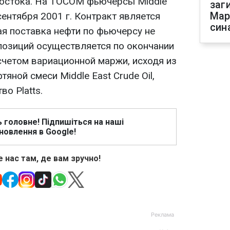
Востока. На TOCOM фьючерсы Middle
заг
Мар
 сентября 2001 г. Контракт является
син
кая поставка нефти по фьючерсу не
позиций осуществляется по окончании
счетом вариационной маржи, исходя из
яной смеси Middle East Crude Oil,
о Platts.
ь головне! Підпишіться на наші
новлення в Google!
 нас там, де вам зручно!