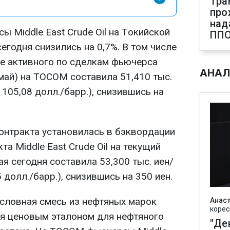
Тра
про
над
 Middle East Crude Oil на Tокийской
ПП
годня снизились на 0,7%. В том числе
е активного по сделкам фьючерса
АНАЛ
(май) на TOCOM составила 51,410 тыс.
 105,08 долл./барр.), снизившись на
контракта установилась в бэквордации
а Middle East Crude Oil на текущий
я сегодня составила 53,300 тыс. иен/
 долл./барр.), снизившись на 350 иен.
о условная смесь из нефтяных марок
Анаст
корес
тся ценовым эталоном для нефтяного
"Де