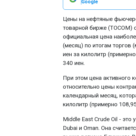
Google
Цены на нефтяные фьючерсы
товарной бирже (ТOCOM) се
официальная цена наиболе
(месяц) по итогам торгов 
иен за килолитр (примерно
340 иен.
При этом цена активного 
относительно цены контракт
календарный месяц, котора
килолитр (примерно 108,95
Middle East Crude Oil - эт
Dubai и Oman. Она считае