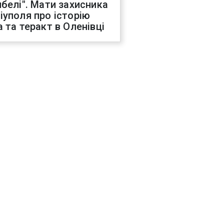
ибелі". Мати захисника
іуполя про історію
а та теракт в Оленівці