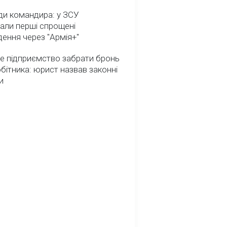
ди командира: у ЗСУ
али перші спрощені
ення через "Армія+"
е підприємство забрати бронь
обітника: юрист назвав законні
и