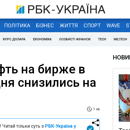
ПОЛІТИКА
БІЗНЕС
ЖИТТЯ
СПОРТ
WAVE
S
КУРС ДОЛАРА
ЕКОНОМІКА
ОСОБИСТІ ФІНАНСИ
TECH
MILTECH
НОВИ
фть на бирже в
дня снизились на
1 хв
 Читай тільки суть з
РБК-Україна у