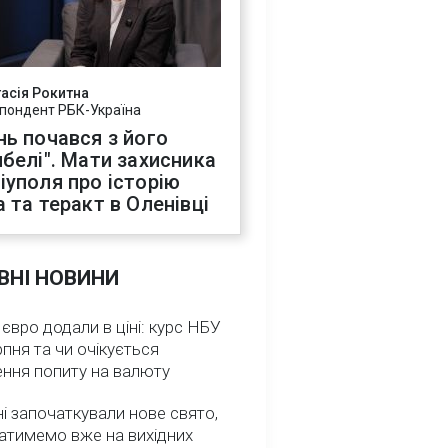
асія Рокитна
пондент РБК-Україна
нь почався з його
ибелі". Мати захисника
іуполя про історію
а та теракт в Оленівці
ВНІ НОВИНИ
 євро додали в ціні: курс НБУ
рпня та чи очікується
ення попиту на валюту
ні започаткували нове свято,
атимемо вже на вихідних