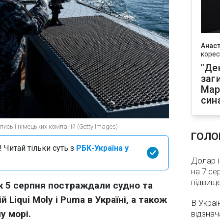
Анаст
корес
"Де
заг
Мар
син
лись і німецьких компаній (Getty Images)
ГОЛО
 Читай тільки суть з
РБК-Україна у
Долар і
на 7 се
підвищ
к 5 серпня постраждали судно та
 Liqui Moly і Puma в Україні, а також
В Украї
у морі.
відзнач