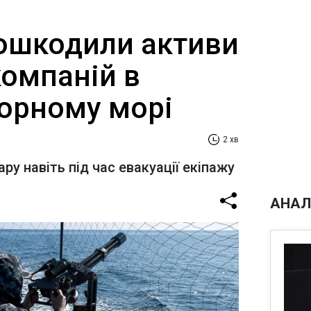
ошкодили активи
компаній в
Чорному морі
2 хв
ару навіть під час евакуації екіпажу
АНАЛ