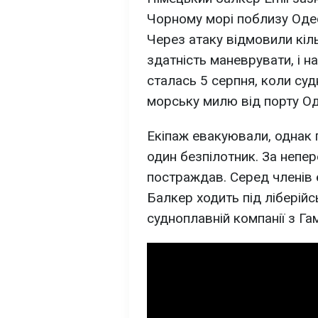
Чорному морі поблизу Одес
Через атаку відмовили кіль
здатність маневрувати, і н
сталась 5 серпня, коли су
морську милю від порту Од
Екіпаж евакуювали, однак п
один безпілотник. За непер
постраждав. Серед членів 
Балкер ходить під ліберій
судноплавній компанії з Га