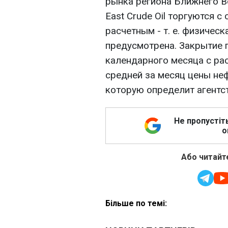
рынка региона Ближнего 
East Crude Oil торгуются с
расчетным - т. е. физичес
предусмотрена. Закрытие 
календарного месяца с ра
средней за месяц цены нефт
которую определит агентств
Не пропустіт
о
Або читайте
Більше по темі: