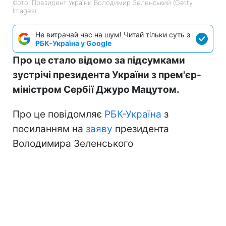
Фото: Президент України Володимир Зеленський (Getty
Images)
Не витрачай час на шум! Читай тільки суть з
РБК-Україна у Google
Про це стало відомо за підсумками
зустрічі президента України з прем'єр-
міністром Сербії Джуро Мацутом.
Про це повідомляє
РБК-Україна
з
посиланням на
заяву
президента
Володимира Зеленського