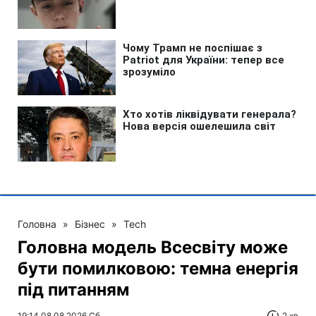
Головна
»
Бізнес
»
Tech
Головна модель Всесвіту може
бути помилковою: темна енергія
під питанням
19:14 08.08.2026 Сб
2 хв