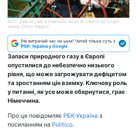
Фото: дефіцит газу в Німеччині може вплинути на сусідні
країни (Getty Images)
Не витрачай час на шум! Читай тільки суть з
РБК-Україна у Google
Запаси природного газу в Європі
опустилися до небезпечно низького
рівня, що може загрожувати дефіцитом
та зростанням цін взимку. Ключову роль
у питанні, як усе може обернутися, грає
Німеччина.
Про це повідомляє
РБК-Україна
з
посиланням на
Politico
.