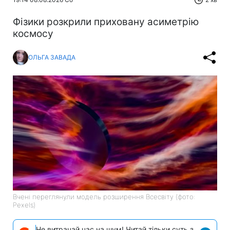
Фізики розкрили приховану асиметрію
космосу
ОЛЬГА ЗАВАДА
Вчені переглянули модель розширення Всесвіту (фото:
Pexels)
Не витрачай час на шум! Читай тільки суть з