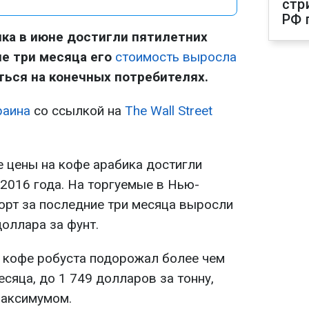
стр
РФ 
ика в июне достигли пятилетних
е три месяца его
стоимость выросла
аться на конечных потребителях.
аина
со ссылкой на
The Wall Street
е цены на кофе арабика достигли
2016 года. На торгуемые в Нью-
орт за последние три месяца выросли
доллара за фунт.
 кофе робуста подорожал более чем
есяца, до 1 749 долларов за тонну,
максимумом.