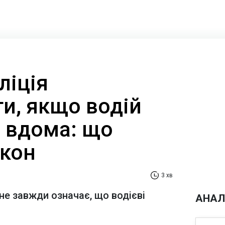
ліція
и, якщо водій
а вдома: що
акон
3 хв
не завжди означає, що водієві
АНАЛ