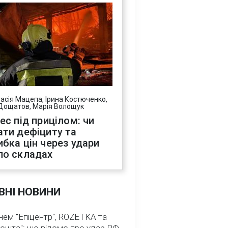
асія Мацепа, Ірина Костюченко,
Дощатов, Марія Волощук
нес під прицілом: чи
ати дефіциту та
ибка цін через удари
по складах
ВНІ НОВИНИ
нем "Епіцентр", ROZETKA та