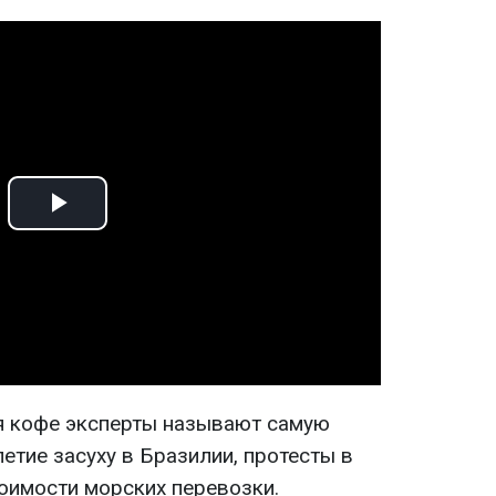
Play
Video
я кофе эксперты называют самую
етие засуху в Бразилии, протесты в
тоимости морских перевозки.