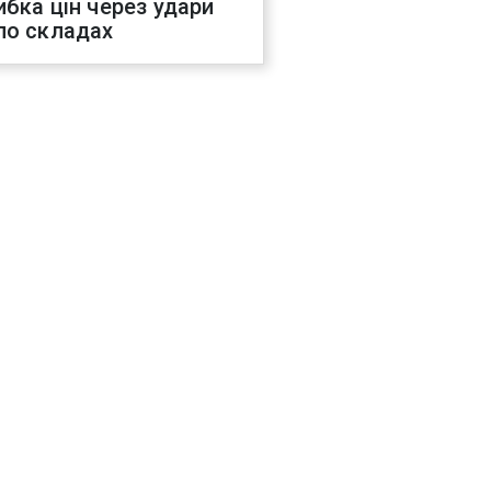
ибка цін через удари
по складах