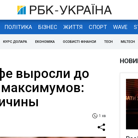
ПОЛІТИКА
БІЗНЕС
ЖИТТЯ
СПОРТ
WAVE
S
КУРС ДОЛАРА
ЕКОНОМІКА
ОСОБИСТІ ФІНАНСИ
TECH
MILTECH
НОВИ
фе выросли до
 максимумов:
ричины
1 хв