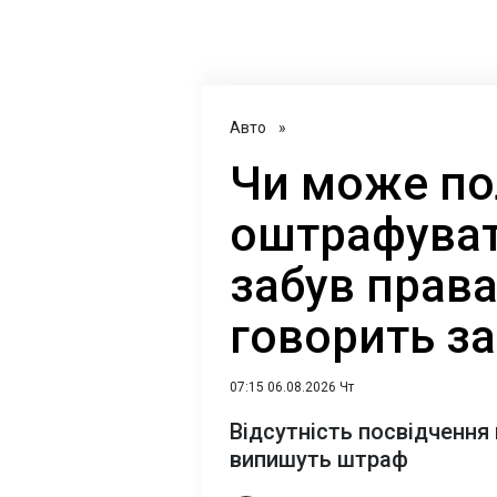
Авто
»
Чи може по
оштрафуват
забув прав
говорить з
07:15 06.08.2026 Чт
Відсутність посвідчення 
випишуть штраф