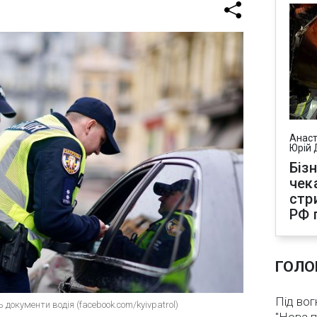
Анаст
Юрій 
Біз
чек
стр
РФ 
ГОЛО
Під вог
 документи водія (facebook.com/kyivpatrol)