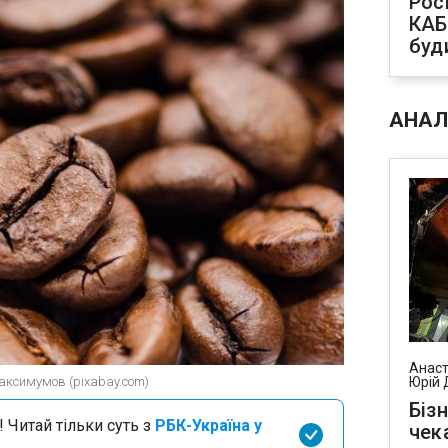
Рос
КАБ
буд
АНАЛ
Анаст
аксимумов (pixabay.com)
Юрій 
Біз
 Читай тільки суть з
РБК-Україна у
чек