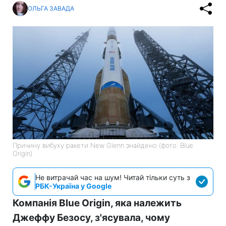
ОЛЬГА ЗАВАДА
Причину вибуху ракети New Glenn знайдено (фото: Blue
Origin)
Не витрачай час на шум! Читай тільки суть з
РБК-Україна у Google
Компанія Blue Origin, яка належить
Джеффу Безосу, з'ясувала, чому