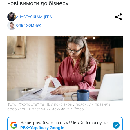
нові вимоги до бізнесу
АНАСТАСІЯ МАЦЕПА
ОЛЕГ ХОМЧУК
Фото: ''Укрпошта'' та НБУ по-різному пояснили правила
оформлення платіжних документів (freepik)
Не витрачай час на шум! Читай тільки суть з
РБК-Україна у Google