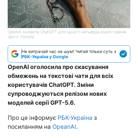
OpenAI оновила ChatGPT для одного мільярда користувачів
(фото: Pexels)
Не витрачай час на шум! Читай тільки суть з
РБК-Україна у Google
OpenAI оголосила про скасування
обмежень на текстові чати для всіх
користувачів ChatGPT. Зміни
супроводжуються релізом нових
моделей серії GPT-5.6.
Про це інформує
РБК-Україна
з
посиланням на
OpeanAI
.