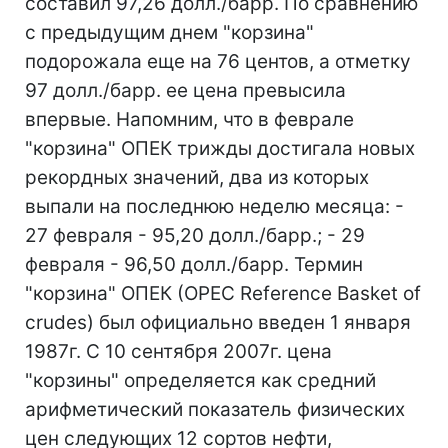
составил 97,26 долл./барр. По сравнению
с предыдущим днем "корзина"
подорожала еще на 76 центов, а отметку
97 долл./барр. ее цена превысила
впервые. Напомним, что в феврале
"корзина" ОПЕК трижды достигала новых
рекордных значений, два из которых
выпали на последнюю неделю месяца: -
27 февраля - 95,20 долл./барр.; - 29
февраля - 96,50 долл./барр. Термин
"корзина" ОПЕК (OPEC Reference Basket of
crudes) был официально введен 1 января
1987г. С 10 сентября 2007г. цена
"корзины" определяется как средний
арифметический показатель физических
цен следующих 12 сортов нефти,