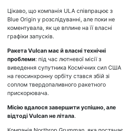
Цікаво, що компанія ULA співпрацює з
Blue Origin у розслідуванні, але поки не
коментувала, як це вплине на її власні
графіки запусків.
Ракета Vulcan має й власні технічні
проблеми
: під час лютневої місії з
виведення супутника Космічних сил США
на геосинхронну орбіту стався збій зі
соплом твердопаливного ракетного
прискорювача.
Місію вдалося завершити успішно, але
відтоді Vulcan не літала
.
Компанія Northrop Grumman, яка постачає