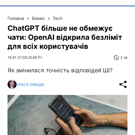
Головна
»
Бізнес
»
Tech
ChatGPT більше не обмежує
чати: OpenAI відкрила безліміт
для всіх користувачів
15:41 07.08.2026 Пт
3 хв
Як змінилася точність відповідей ШІ?
ОЛЬГА ЗАВАДА