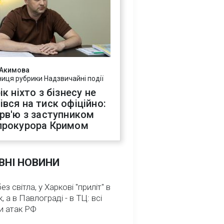
 Акимова
ниця рубрики Надзвичайні події
ік ніхто з бізнесу не
івся на тиск офіційно:
ерв'ю з заступником
прокурора Кримом
ВНІ НОВИНИ
з світла, у Харкові "приліт" в
, а в Павлограді - в ТЦ: всі
и атак РФ