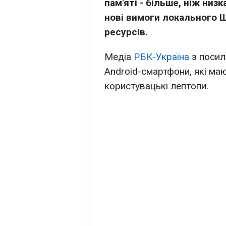
пам'яті - більше, ніж низ
нові вимоги локального Ш
ресурсів.
Медіа
РБК-Україна
з посил
Android-смартфони, які маю
користувацькі лептопи.