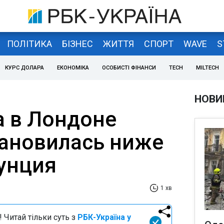
ПОЛІТИКА
БІЗНЕС
ЖИТТЯ
СПОРТ
WAVE
S
КУРС ДОЛАРА
ЕКОНОМІКА
ОСОБИСТІ ФІНАНСИ
TECH
MILTECH
НОВИ
а в Лондоне
тановилась ниже
/унция
1 хв
 Читай тільки суть з
РБК-Україна у