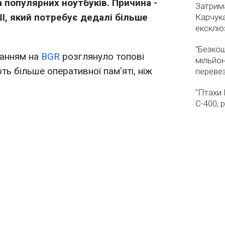
ка популярних ноутбуків. Причина -
Затрима
І, який потребує дедалі більше
Карчука
ексклюз
"Безкош
анням на
BGR
розглянуло топові
мільйон
ть більше оперативної пам'яті, ніж
переве
"Птахи 
С-400, 