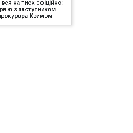
івся на тиск офіційно:
ерв'ю з заступником
прокурора Кримом