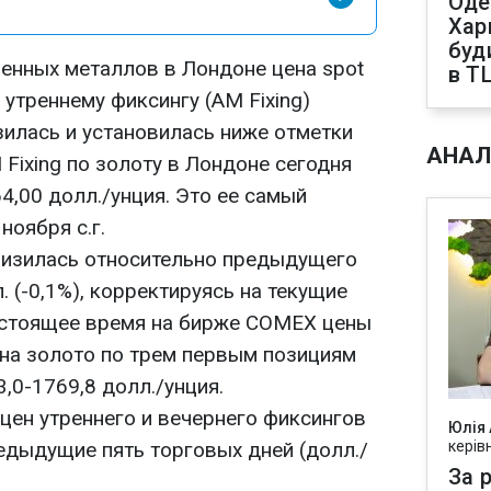
Оде
Харк
буд
енных металлов в Лондоне цена spot
в Т
 утреннему фиксингу (AM Fixing)
зилась и установилась ниже отметки
АНАЛ
 Fixing по золоту в Лондоне сегодня
4,00 долл./унция. Это ее самый
ноября с.г.
онизилась относительно предыдущего
. (-0,1%), корректируясь на текущие
астоящее время на бирже COMEX цены
на золото по трем первым позициям
,0-1769,8 долл./унция.
цен утреннего и вечернего фиксингов
Юлія
едыдущие пять торговых дней (долл./
керів
За р