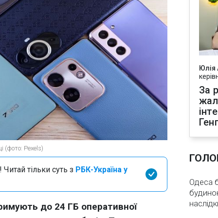
Юлія
керів
За р
жал
інт
Ген
 (фото: Pexels)
ГОЛО
 Читай тільки суть з
РБК-Україна у
Одеса бе
будинок
наслідк
римують до 24 ГБ оперативної