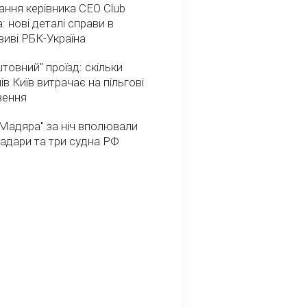
ння керівника CEO Club
: нові деталі справи в
иві РБК-Україна
товний" проїзд: скільки
ів Київ витрачає на пільгові
зення
Мадяра" за ніч вполювали
радари та три судна РФ