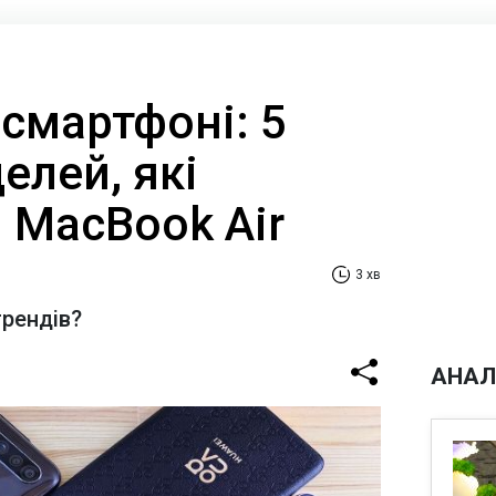
 смартфоні: 5
елей, які
 MacBook Air
3 хв
трендів?
АНАЛ