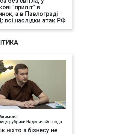
са без світла, у
ові "приліт" в
инок, а в Павлограді -
Ц: всі наслідки атак РФ
ІТИКА
 Акимова
ниця рубрики Надзвичайні події
ік ніхто з бізнесу не