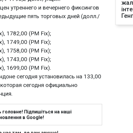
жал
цен утреннего и вечернего фиксингов
інт
Ген
едыдущие пять торговых дней (долл./
), 1782,00 (PM Fix);
), 1749,00 (PM Fix);
), 1758,00 (PM Fix);
), 1743,00 (PM Fix);
), 1699,00 (PM Fix).
ндоне сегодня установилась на 133,00
 которая сегодня официально
нция.
ь головне! Підпишіться на наші
новлення в Google!
 нас там, де вам зручно!