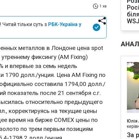
Роз
Рос
1 хв
біля
WS
 Читай тільки суть з
РБК-Україна у
АНАЛ
енных металлов в Лондоне цена spot
 утреннему фиксингу (AM Fixing)
% и впервые за семь недель
 1790 долл./унция. Цена AM Fixing по
 официально составила 1794,00 долл./
ий показатель после 21 сентября с.г.
овысилась относительно предыдущего
лл., корректируясь на текущие цены
щее время на бирже COMEX цены по
Юлія
керів
золото по трем первым позициям
За р
,4-1798,2 долл./унция.