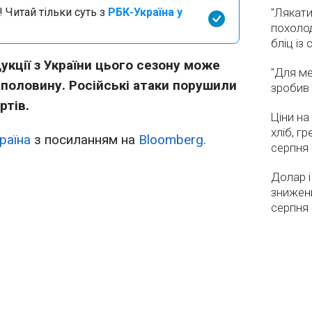
 Читай тільки суть з
РБК-Україна у
"Лякати
похолод
бліц із
укції з України цього сезону може
"Для ме
половину. Російські атаки порушили
зробив 
ртів.
Ціни на
хліб, г
раїна
з посиланням на
Bloomberg.
серпня
Долар і
зниженн
серпня 