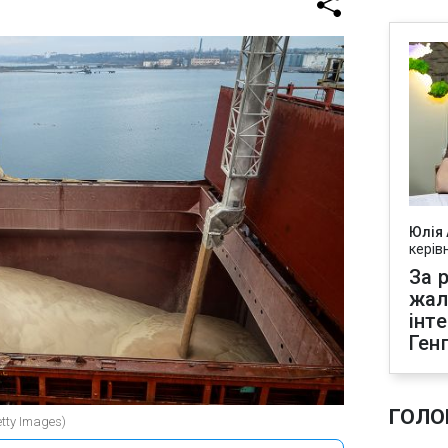
Юлія
керів
За р
жал
інт
Ген
ГОЛО
tty Images)