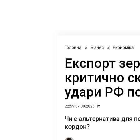
Головна
»
Бізнес
»
Економіка
Експорт зер
критично с
удари РФ п
22:59 07.08.2026 Пт
Чи є альтернатива для п
кордон?