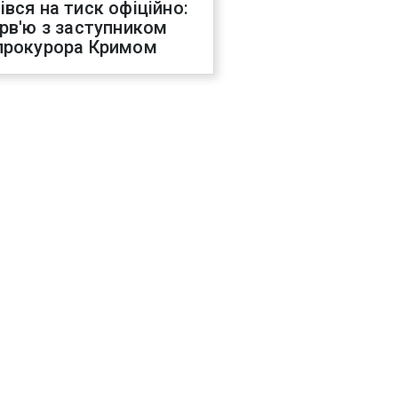
івся на тиск офіційно:
ерв'ю з заступником
прокурора Кримом