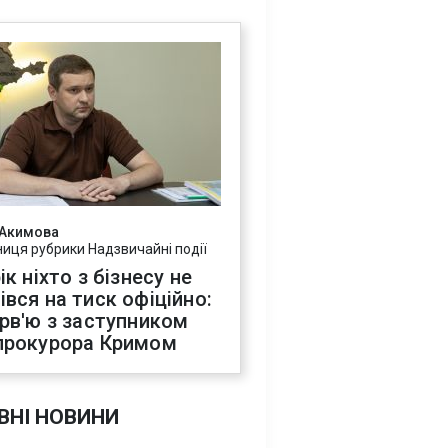
 Акимова
ниця рубрики Надзвичайні події
ік ніхто з бізнесу не
івся на тиск офіційно:
ерв'ю з заступником
прокурора Кримом
ВНІ НОВИНИ