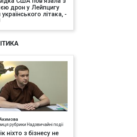
відка США пов'язала з
ією дрон у Лейпцигу
 українського літака, -
J
ІТИКА
 Акимова
ниця рубрики Надзвичайні події
ік ніхто з бізнесу не