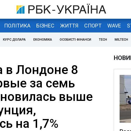
ПОЛІТИКА
БІЗНЕС
ЖИТТЯ
СПОРТ
WAVE
S
КУРС ДОЛАРА
ЕКОНОМІКА
ОСОБИСТІ ФІНАНСИ
TECH
MILTECH
НОВИ
а в Лондоне 8
рвые за семь
ановилась выше
унция,
ь на 1,7%