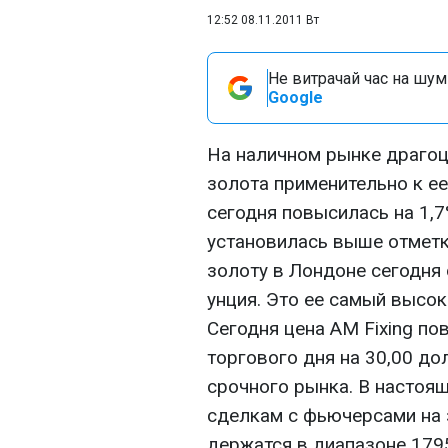
12:52 08.11.2011 Вт
Не витрачай час на шум!
Google
На наличном рынке драгоц
золота применительно к ее
сегодня повысилась на 1,7
установилась выше отметки
золоту в Лондоне сегодня
унция. Это ее самый высок
Сегодня цена AM Fixing п
торгового дня на 30,00 до
срочного рынка. В настоя
сделкам с фьючерсами на 
держатся в диапазоне 1795