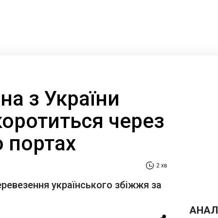
на з України
коротиться через
о портах
2 хв
еревезення українського збіжжя за
АНАЛ