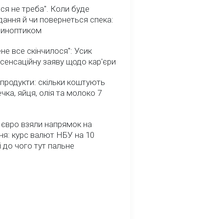
ся не треба". Коли буде
ання й чи повернеться спека:
 синоптиком
не все скінчилося": Усик
сенсаційну заяву щодо кар'єри
 продукти: скільки коштують
речка, яйця, олія та молоко 7
 євро взяли напрямок на
я: курс валют НБУ на 10
і до чого тут пальне