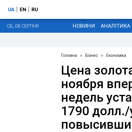
UA
EN
RU
НОВИНИ
АНАЛІТИКА
СБ, 08 СЕРПНЯ
Головна
»
Бізнес
»
Економіка
Цена золот
ноября впе
недель уст
1790 долл./
повысившис