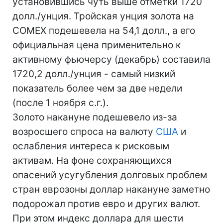
установившись чуть выше отметки 1720
долл./унция. Тройская унция золота на
COMEX подешевела на 54,1 долл., а его
официальная цена применительно к
активному фьючерсу (декабрь) составила
1720,2 долл./унция - самый низкий
показатель более чем за две недели
(после 1 ноября с.г.).
Золото накануне подешевело из-за
возросшего спроса на валюту
США
и
ослабления интереса к рисковым
активам. На фоне сохраняющихся
опасений усугубления долговых проблем
стран еврозоны доллар накануне заметно
подорожал против евро и других валют.
При этом индекс доллара для шести