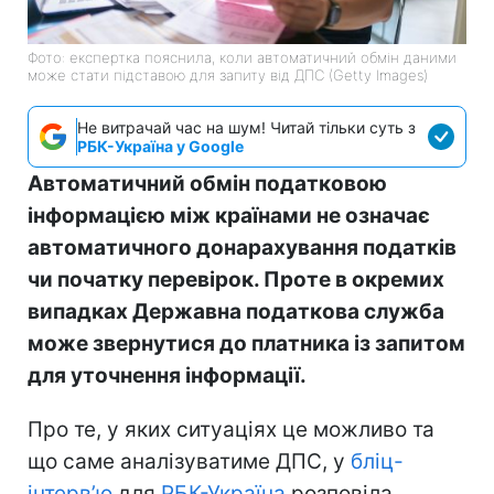
Фото: експертка пояснила, коли автоматичний обмін даними
може стати підставою для запиту від ДПС (Getty Images)
Не витрачай час на шум! Читай тільки суть з
РБК-Україна у Google
Автоматичний обмін податковою
інформацією між країнами не означає
автоматичного донарахування податків
чи початку перевірок. Проте в окремих
випадках Державна податкова служба
може звернутися до платника із запитом
для уточнення інформації.
Про те, у яких ситуаціях це можливо та
що саме аналізуватиме ДПС, у
бліц-
інтерв’ю
для
РБК-Україна
розповіла